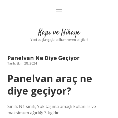
menüyü
Anasayfa
aç
Gizlilik Politikası
Kapı ve Hikaye
Yasal Uyarı
Yeni başlangıçlara ilham veren bilgiler!
Hakkımızda
Panelvan Ne Diye Geçiyor
Tarih: Ekim 28, 2024
Panelvan araç ne
diye geçiyor?
Sınıfı: N1 sınıfı; Yük taşıma amaçlı kullanılır ve
maksimum ağırlığı 3 kg’dır.