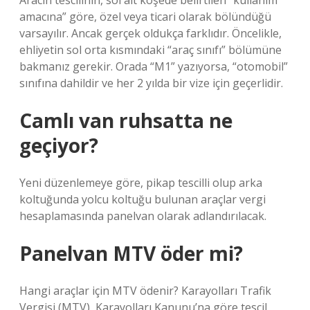
Aracın tescilinin, sol alt köşede belirtilen “kullanım
amacına” göre, özel veya ticari olarak bölündüğü
varsayılır. Ancak gerçek oldukça farklıdır. Öncelikle,
ehliyetin sol orta kısmındaki “araç sınıfı” bölümüne
bakmanız gerekir. Orada “M1” yazıyorsa, “otomobil”
sınıfına dahildir ve her 2 yılda bir vize için geçerlidir.
Camlı van ruhsatta ne
geçiyor?
Yeni düzenlemeye göre, pikap tescilli olup arka
koltuğunda yolcu koltuğu bulunan araçlar vergi
hesaplamasında panelvan olarak adlandırılacak.
Panelvan MTV öder mi?
Hangi araçlar için MTV ödenir? Karayolları Trafik
Vergisi (MTV), Karayolları Kanunu’na göre tescil