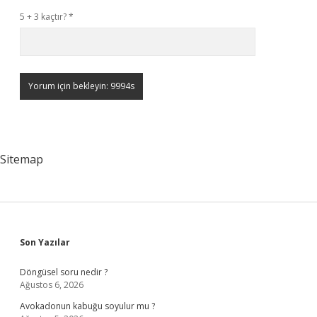
5 + 3 kaçtır?
*
Sitemap
Sidebar
Son Yazılar
Döngüsel soru nedir ?
Ağustos 6, 2026
Avokadonun kabuğu soyulur mu ?