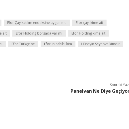
Efor Çay katılım endeksine uygun mu
Efor çayı kime ait
e ait
Efor Holding borsada var mı
Efor Holding kime ait
mı
Efor Türkçe ne
Eforun sahibi kim
Hüseyin Seynova kimdir
Sonraki Yaz
Panelvan Ne Diye Geçiyo