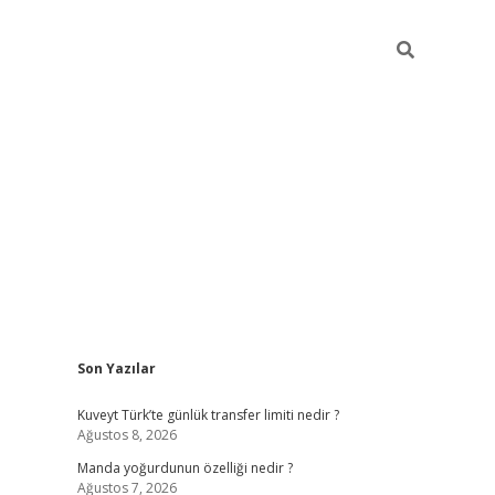
Sidebar
Son Yazılar
elexbet yeni giriş adresi
betexper.xyz
Kuveyt Türk’te günlük transfer limiti nedir ?
Ağustos 8, 2026
Manda yoğurdunun özelliği nedir ?
Ağustos 7, 2026