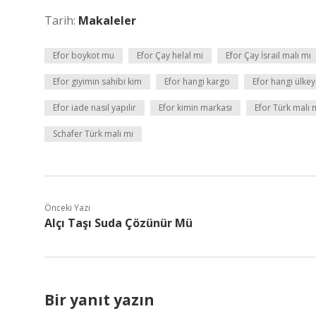
Tarih:
Makaleler
Efor boykot mu
Efor Çay helal mi
Efor Çay İsrail malı mı
Efor giyimin sahibi kim
Efor hangi kargo
Efor hangi ülkey
Efor iade nasıl yapılır
Efor kimin markası
Efor Türk malı 
Schafer Türk malı mı
Önceki Yazı
Alçı Taşı Suda Çözünür Mü
Bir yanıt yazın