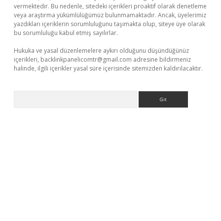
vermektedir. Bu nedenle, sitedeki içerikleri proaktif olarak denetleme
veya araştırma yükümlülüğümüz bulunmamaktadır. Ancak, üyelerimiz
yazdıkları içeriklerin sorumluluğunu taşımakta olup, siteye üye olarak
bu sorumluluğu kabul etmiş sayılırlar.
Hukuka ve yasal düzenlemelere aykırı olduğunu düşündüğünüz
içerikleri,
backlinkpanelicomtr@gmail.com
adresine bildirmeniz
halinde, ilgili içerikler yasal süre içerisinde sitemizden kaldırılacaktır.
Arama
 yeni giriş adresi
betexper.xyz