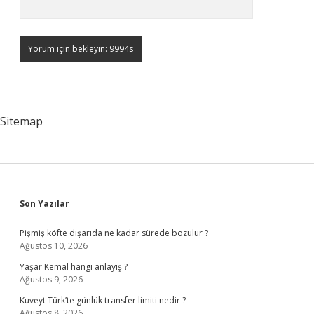
Sitemap
Sidebar
Son Yazılar
Pişmiş köfte dışarıda ne kadar sürede bozulur ?
Ağustos 10, 2026
Yaşar Kemal hangi anlayış ?
Ağustos 9, 2026
Kuveyt Türk’te günlük transfer limiti nedir ?
Ağustos 8, 2026