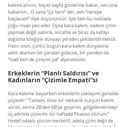
kalemi alırsın, beyaz sayfa gözlerine bakar, sen ona
bakarsın… O sana “çiz beni” der, sen “nereye
başlasam” diye düşünürsün. İşte tam bu noktada
çoğu insan pes eder. Oysa kara kalem, sadece çizim
yapmak değil; sabırla, mizahla ve biraz da kafayı
dağıtma isteğiyle dünyayı yeniden şekillendirmektir.
Hazır olun, çünkü bugün kara kalem dünyasına
adım atarken bir yandan gülecek, bir yandan da
“hadi ben de çizeyim ya!” diyeceksiniz.
Erkeklerin “Planlı Saldırısı” ve
Kadınların “Çizimle Empati”si
Kara kaleme başlarken erkeklerin yaklaşımı genelde
şöyledir: “Tamam, önce bir mekanik kurşun kalem
alırım, sonra 2B’den 6B’ye geçerim, gölgelendirmeyi
üç adımda çözerim, bir haftada Picasso olurum.”
Hedef odaklı, çözüm merkezli, adeta çizim değil de