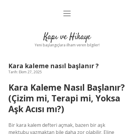
menüyü
Anasayfa
aç
Gizlilik Politikası
Kapı ve Hikaye
Yasal Uyarı
Yeni başlangıçlara ilham veren bilgiler!
Hakkımızda
Kara kaleme nasıl başlanır ?
Tarih: Ekim 27, 2025
Kara Kaleme Nasıl Başlanır?
(Çizim mi, Terapi mi, Yoksa
Aşk Acısı mı?)
Bir kara kalem defteri açmak, bazen bir aşk
mektubu yazmaktan bile daha zor olabilir. Eline