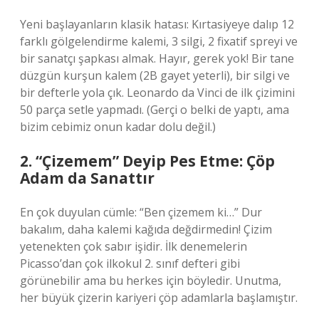
Yeni başlayanların klasik hatası: Kırtasiyeye dalıp 12
farklı gölgelendirme kalemi, 3 silgi, 2 fixatif spreyi ve
bir sanatçı şapkası almak. Hayır, gerek yok! Bir tane
düzgün kurşun kalem (2B gayet yeterli), bir silgi ve
bir defterle yola çık. Leonardo da Vinci de ilk çizimini
50 parça setle yapmadı. (Gerçi o belki de yaptı, ama
bizim cebimiz onun kadar dolu değil.)
2. “Çizemem” Deyip Pes Etme: Çöp
Adam da Sanattır
En çok duyulan cümle: “Ben çizemem ki…” Dur
bakalım, daha kalemi kağıda değdirmedin! Çizim
yetenekten çok sabır işidir. İlk denemelerin
Picasso’dan çok ilkokul 2. sınıf defteri gibi
görünebilir ama bu herkes için böyledir. Unutma,
her büyük çizerin kariyeri çöp adamlarla başlamıştır.