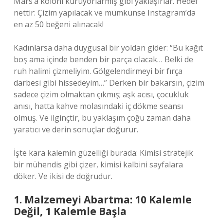
Mars’a koloni kuruyorlarmış gibi yaklaşırlar. Hedef
nettir: Çizim yapılacak ve mümkünse Instagram’da
en az 50 beğeni alınacak!
Kadınlarsa daha duygusal bir yoldan gider: “Bu kağıt
boş ama içinde benden bir parça olacak… Belki de
ruh halimi çizmeliyim. Gölgelendirmeyi bir fırça
darbesi gibi hissedeyim…” Derken bir bakarsın, çizim
sadece çizim olmaktan çıkmış; aşk acısı, çocukluk
anısı, hatta kahve molasındaki iç dökme seansı
olmuş. Ve ilginçtir, bu yaklaşım çoğu zaman daha
yaratıcı ve derin sonuçlar doğurur.
İşte kara kalemin güzelliği burada: Kimisi stratejik
bir mühendis gibi çizer, kimisi kalbini sayfalara
döker. Ve ikisi de doğrudur.
1. Malzemeyi Abartma: 10 Kalemle
Değil, 1 Kalemle Başla