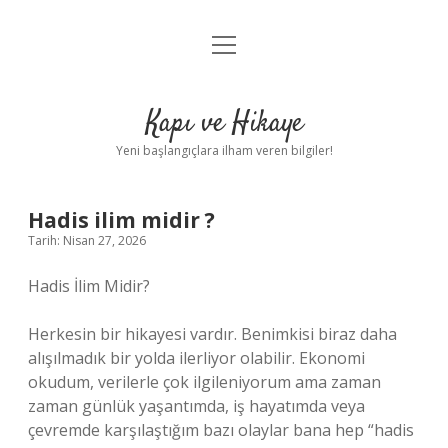
menüyü
Anasayfa
aç
Gizlilik Politikası
Kapı ve Hikaye
Yasal Uyarı
Yeni başlangıçlara ilham veren bilgiler!
Hakkımızda
Hadis ilim midir ?
Tarih: Nisan 27, 2026
Hadis İlim Midir?
Herkesin bir hikayesi vardır. Benimkisi biraz daha
alışılmadık bir yolda ilerliyor olabilir. Ekonomi
okudum, verilerle çok ilgileniyorum ama zaman
zaman günlük yaşantımda, iş hayatımda veya
çevremde karşılaştığım bazı olaylar bana hep “hadis