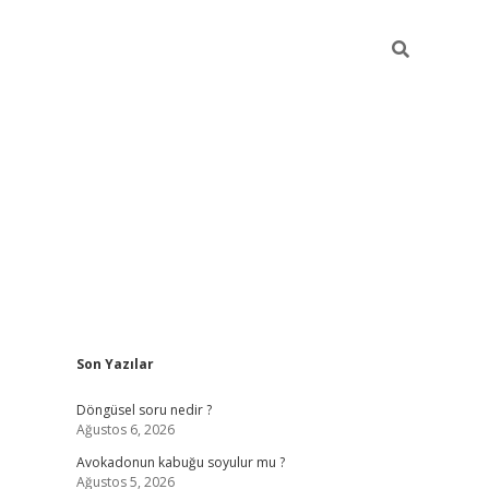
Sidebar
Son Yazılar
elexbet y
Döngüsel soru nedir ?
Ağustos 6, 2026
Avokadonun kabuğu soyulur mu ?
Ağustos 5, 2026