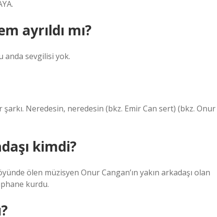
AYA.
rem ayrıldı mı?
 anda sevgilisi yok.
r şarkı. Neredesin, neredesin (bkz. Emir Can sert) (bkz. Onur
adaşı kimdi?
i köyünde ölen müzisyen Onur Cangan’ın yakın arkadaşı olan
tüphane kurdu.
ü?