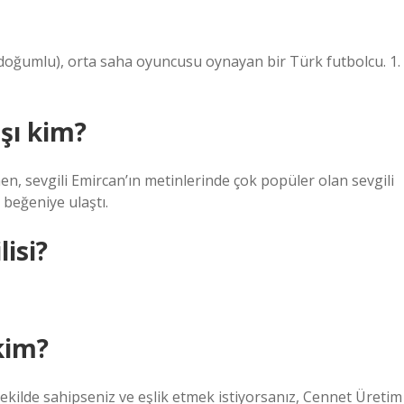
umlu), orta saha oyuncusu oynayan bir Türk futbolcu. 1.
şı kim?
nen, sevgili Emircan’ın metinlerinde çok popüler olan sevgili
 beğeniye ulaştı.
isi?
kim?
şekilde sahipseniz ve eşlik etmek istiyorsanız, Cennet Üretim