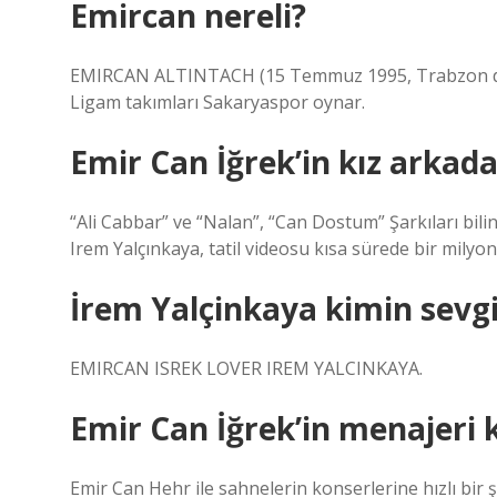
Emircan nereli?
EMIRCAN ALTINTACH (15 Temmuz 1995, Trabzon doğ
Ligam takımları Sakaryaspor oynar.
Emir Can İğrek’in kız arkada
“Ali Cabbar” ve “Nalan”, “Can Dostum” Şarkıları bili
Irem Yalçınkaya, tatil videosu kısa sürede bir milyon
İrem Yalçinkaya kimin sevgil
EMIRCAN ISREK LOVER IREM YALCINKAYA.
Emir Can İğrek’in menajeri 
Emir Can Hehr ile sahnelerin konserlerine hızlı bir 