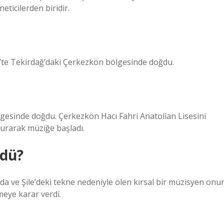
ticilerden biridir.
93’te Tekirdağ’daki Çerkezkön bölgesinde doğdu.
gesinde doğdu. Çerkezkön Hacı Fahri Anatolian Lisesini
kurarak müziğe başladı.
ldü?
da ve Şile’deki tekne nedeniyle ölen kırsal bir müzisyen onu
eye karar verdi.