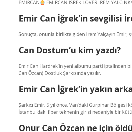
EMIRCAN
EMIRCAN ISREK LOVER IREM YALCINK
Emir Can İğrek’in sevgilisi İ
Sonuçta, onunla birlikte giden Irem Yalçayın Emir, şu
Can Dostum’u kim yazdı?
Emir Can Hardrek’in yeni albümü parti iptalinden bi
Can Özcan) Dostluk Şarkısında yazılır.
Emir Can İğrek’in yakın ark
Şarkıcı Emir, 5 yıl önce, Van’daki Gurpinar Bölges
İstanbul’daki fiber teknenin girişi nedeniyle bir kü
Onur Can Özcan ne için öld