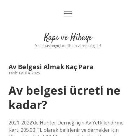
menüyü
Anasayfa
aç
Gizlilik Politikası
Kapı ve Hikaye
Yasal Uyarı
Yeni başlangıçlara ilham veren bilgiler!
Hakkımızda
Av Belgesi Almak Kaç Para
Tarih: Eylül 4, 2025
Av belgesi ücreti ne
kadar?
2021-2022’de Hunter Derneği için Av Yetkilendirme
Kartı 205.00 TL olarak belirlenir ve dernekler için