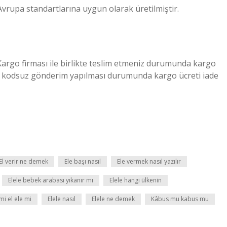
Avrupa standartlarına uygun olarak üretilmiştir.
Kargo firması ile birlikte teslim etmeniz durumunda kargo
le kodsuz gönderim yapılması durumunda kargo ücreti iade
El verir ne demek
Ele başı nasıl
Ele vermek nasıl yazılır
Elele bebek arabası yıkanır mı
Elele hangi ülkenin
mi el ele mi
Elele nasıl
Elele ne demek
Kâbus mu kabus mu