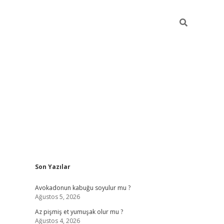
Sidebar
Son Yazılar
elexbet ye
Avokadonun kabuğu soyulur mu ?
Ağustos 5, 2026
Az pişmiş et yumuşak olur mu ?
Ağustos 4, 2026