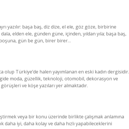
yrı yazılır: başa baş, diz dize, el ele, göz göze, birbirine
ala, elden ele, günden güne, içinden, yıldan yıla; başa baş,
er, boşuna, gün be gün, birer birer…
a olup Türkiye’de halen yayımlanan en eski kadın dergisidir.
gide moda, güzellik, teknoloji, otomobil, dekorasyon ve
görüşleri ve köşe yazıları yer almaktadır.
rleştirmek veya bir konu üzerinde birlikte çalışmak anlamına
çok daha iyi, daha kolay ve daha hızlı yapabileceklerini