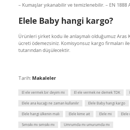
– Kumaşlar yıkanabilir ve temizlenebilir. – EN 1888 
Elele Baby hangi kargo?
Ürünleri şirket kodu ile anlaşmalı olduğumuz Aras 
ücreti ödemezsiniz. Komisyonsuz kargo firmaları i
tutarından düşülecektir.
Tarih:
Makaleler
El ele vermek bir deyim mi
El ele vermek ne demek TDK
Elele ana kucağı ne zaman kullanılır
Elele Baby hangi kargo
Elele hangi ülkenin malı
Elele kime ait
Elele mi
Elele 
Sımsıkı mı sımsıkı mı
Umrumda mı umurumda mı