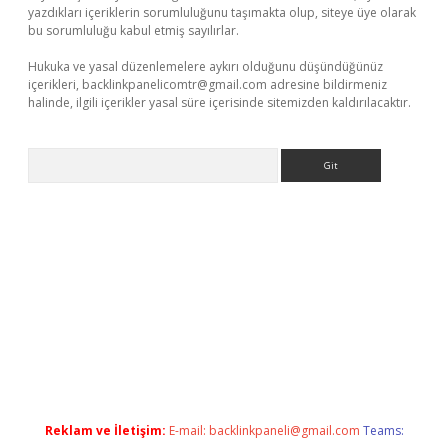
yazdıkları içeriklerin sorumluluğunu taşımakta olup, siteye üye olarak
bu sorumluluğu kabul etmiş sayılırlar.
Hukuka ve yasal düzenlemelere aykırı olduğunu düşündüğünüz
içerikleri,
backlinkpanelicomtr@gmail.com
adresine bildirmeniz
halinde, ilgili içerikler yasal süre içerisinde sitemizden kaldırılacaktır.
Arama
t yeni giriş adresi
betexper.xyz
Reklam ve İletişim:
E-mail:
backlinkpaneli@gmail.com
Teams: