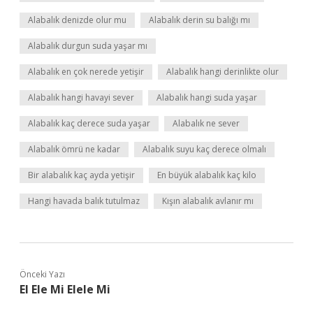
Alabalık denizde olur mu
Alabalık derin su balığı mı
Alabalık durgun suda yaşar mı
Alabalık en çok nerede yetişir
Alabalık hangi derinlikte olur
Alabalık hangi havayi sever
Alabalık hangi suda yaşar
Alabalık kaç derece suda yaşar
Alabalık ne sever
Alabalık ömrü ne kadar
Alabalık suyu kaç derece olmalı
Bir alabalık kaç ayda yetişir
En büyük alabalık kaç kilo
Hangi havada balık tutulmaz
Kışın alabalık avlanır mı
Önceki Yazı
El Ele Mi Elele Mi