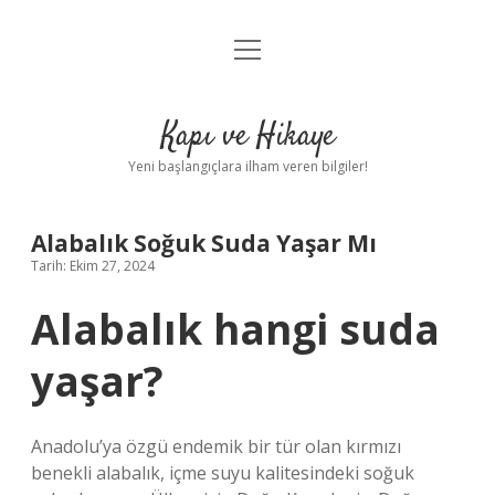
menüyü
Anasayfa
aç
Gizlilik Politikası
Kapı ve Hikaye
Yasal Uyarı
Yeni başlangıçlara ilham veren bilgiler!
Hakkımızda
Alabalık Soğuk Suda Yaşar Mı
Tarih: Ekim 27, 2024
Alabalık hangi suda
yaşar?
Anadolu’ya özgü endemik bir tür olan kırmızı
benekli alabalık, içme suyu kalitesindeki soğuk