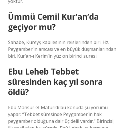
yoktur.
Ümmü Cemil Kur’an’da
geçiyor mu?
Sahabe, Kureyş kabilesinin reislerinden biri. Hz.
Peygamber’in amcası ve en büyük düşmanlarından
biri. Kur’an-ı Kerim’in yüz on birinci suresi.
Ebu Leheb Tebbet
sûresinden kaç yıl sonra
öldü?
Ebû Mansur el-Mâtürîdî bu konuda şu yorumu
yapar: “Tebbet sûresinde Peygamber’in hak
peygamber olduğuna dair üç delil vardır.” Birincisi,