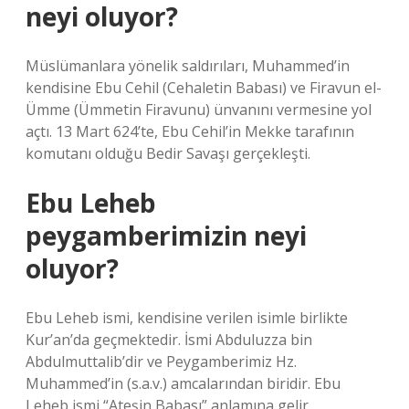
neyi oluyor?
Müslümanlara yönelik saldırıları, Muhammed’in
kendisine Ebu Cehil (Cehaletin Babası) ve Firavun el-
Ümme (Ümmetin Firavunu) ünvanını vermesine yol
açtı. 13 Mart 624’te, Ebu Cehil’in Mekke tarafının
komutanı olduğu Bedir Savaşı gerçekleşti.
Ebu Leheb
peygamberimizin neyi
oluyor?
Ebu Leheb ismi, kendisine verilen isimle birlikte
Kur’an’da geçmektedir. İsmi Abduluzza bin
Abdulmuttalib’dir ve Peygamberimiz Hz.
Muhammed’in (s.a.v.) amcalarından biridir. Ebu
Leheb ismi “Ateşin Babası” anlamına gelir.