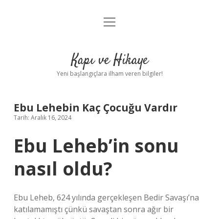
menüyü
Anasayfa
aç
Gizlilik Politikası
Kapı ve Hikaye
Yasal Uyarı
Yeni başlangıçlara ilham veren bilgiler!
Hakkımızda
Ebu Lehebin Kaç Çocuğu Vardır
Tarih: Aralık 16, 2024
Ebu Leheb’in sonu
nasıl oldu?
Ebu Leheb, 624 yılında gerçekleşen Bedir Savaşı’na
katılamamıştı çünkü savaştan sonra ağır bir