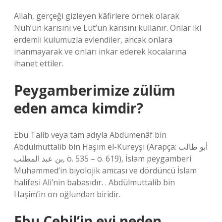
Allah, gerçeği gizleyen kâfirlere örnek olarak
Nuh’un karısını ve Lut’un karısını kullanır. Onlar iki
erdemli kulumuzla evlendiler, ancak onlara
inanmayarak ve onları inkar ederek kocalarına
ihanet ettiler.
Peygamberimize zülüm
eden amca kimdir?
Ebu Talib veya tam adıyla Abdümenâf bin
Abdülmuttalib bin Haşim el-Kureyşi (Arapça: أبو طالب
بن عبد المطلب, ö. 535 – ö. 619), İslam peygamberi
Muhammed’in biyolojik amcası ve dördüncü İslam
halifesi Ali’nin babasıdır. . Abdülmuttalib bin
Haşim’in on oğlundan biridir.
Ebu Cehil’in evi neden