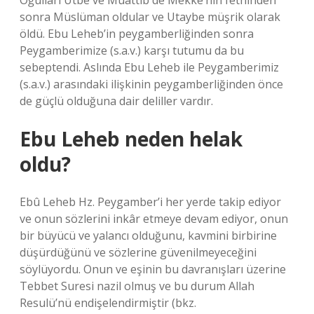
Oğulları Utbe ve Muattib de Mekke’nin fethinden
sonra Müslüman oldular ve Utaybe müşrik olarak
öldü. Ebu Leheb’in peygamberliğinden sonra
Peygamberimize (s.a.v.) karşı tutumu da bu
sebeptendi. Aslında Ebu Leheb ile Peygamberimiz
(s.a.v.) arasındaki ilişkinin peygamberliğinden önce
de güçlü olduğuna dair deliller vardır.
Ebu Leheb neden helak
oldu?
Ebû Leheb Hz. Peygamber’i her yerde takip ediyor
ve onun sözlerini inkâr etmeye devam ediyor, onun
bir büyücü ve yalancı olduğunu, kavmini birbirine
düşürdüğünü ve sözlerine güvenilmeyeceğini
söylüyordu. Onun ve eşinin bu davranışları üzerine
Tebbet Suresi nazil olmuş ve bu durum Allah
Resulü’nü endişelendirmiştir (bkz.