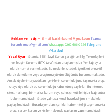
t yeni giriş adresi
betexper.xyz
Reklam ve İletişim:
E-mail:
backlinkpaneli@gmail.com
Teams:
forumhizmeti@gmail.com
Whatsapp: 0262 606 0 726
Telegram:
@karabul
Yasal Uyarı:
Sitemiz, 5651 Sayılı Kanun gereğince Bilgi Teknolojileri
ve İletişim Kurumu (BTK) tarafından onaylanmış bir Yer Sağlayıcı
olarak hizmet vermektedir. Bu nedenle, sitedeki içerikleri proaktif
olarak denetleme veya araştırma yükümlülüğümüz bulunmamaktadır.
Ancak, üyelerimiz yazdıkları içeriklerin sorumluluğunu taşımakta olup,
siteye üye olarak bu sorumluluğu kabul etmiş sayılırlar. Bu internet
sitesi, herhangi bir marka, kurum veya şahıs şirketi ile hiçbir bağlantısı
bulunmamaktadır. Sitede yalnızca kendi hazırladığımız makaleler
paylaşılmaktadır. Burada yer alan içerikler haber niteliği taşımamakta
olup, gerçek kurum ve kişiler hakkında paylaşım yapılmamaktadır.