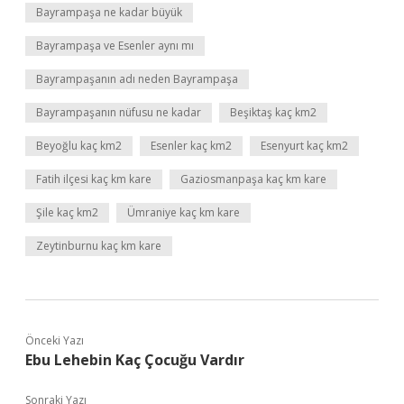
Bayrampaşa ne kadar büyük
Bayrampaşa ve Esenler aynı mı
Bayrampaşanın adı neden Bayrampaşa
Bayrampaşanın nüfusu ne kadar
Beşiktaş kaç km2
Beyoğlu kaç km2
Esenler kaç km2
Esenyurt kaç km2
Fatih ilçesi kaç km kare
Gaziosmanpaşa kaç km kare
Şile kaç km2
Ümraniye kaç km kare
Zeytinburnu kaç km kare
Önceki Yazı
Ebu Lehebin Kaç Çocuğu Vardır
Sonraki Yazı