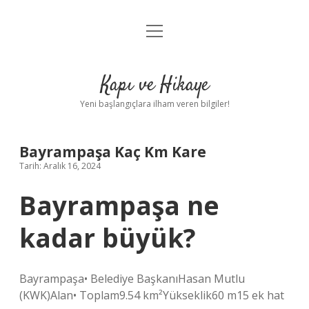
menüyü
Anasayfa
aç
Gizlilik Politikası
Kapı ve Hikaye
Yasal Uyarı
Yeni başlangıçlara ilham veren bilgiler!
Hakkımızda
Bayrampaşa Kaç Km Kare
Tarih: Aralık 16, 2024
Bayrampaşa ne
kadar büyük?
Bayrampaşa• Belediye BaşkanıHasan Mutlu
(KWK)Alan• Toplam9.54 km²Yükseklik60 m15 ek hat