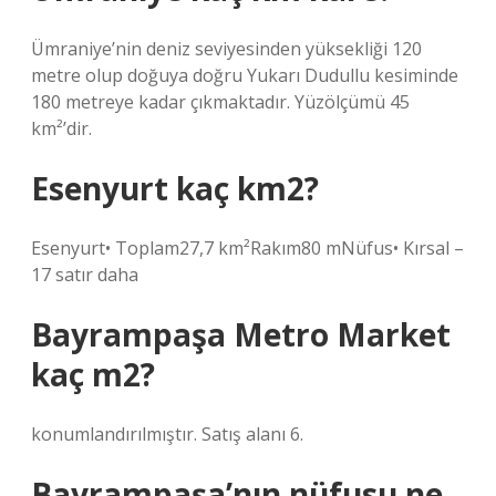
Ümraniye’nin deniz seviyesinden yüksekliği 120
metre olup doğuya doğru Yukarı Dudullu kesiminde
180 metreye kadar çıkmaktadır. Yüzölçümü 45
km²’dir.
Esenyurt kaç km2?
Esenyurt• Toplam27,7 km²Rakım80 mNüfus• Kırsal –
17 satır daha
Bayrampaşa Metro Market
kaç m2?
konumlandırılmıştır. Satış alanı 6.
Bayrampaşa’nın nüfusu ne