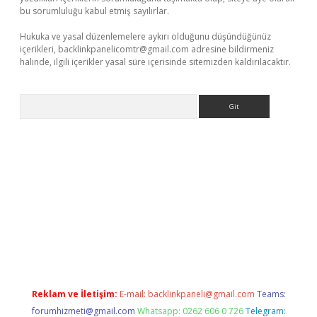
bu sorumluluğu kabul etmiş sayılırlar.
Hukuka ve yasal düzenlemelere aykırı olduğunu düşündüğünüz
içerikleri,
backlinkpanelicomtr@gmail.com
adresine bildirmeniz
halinde, ilgili içerikler yasal süre içerisinde sitemizden kaldırılacaktır.
Arama
bet yeni giriş adresi
betexper.xyz
Reklam ve İletişim:
E-mail:
backlinkpaneli@gmail.com
Teams:
forumhizmeti@gmail.com
Whatsapp: 0262 606 0 726
Telegram: