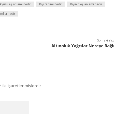
kyüzü eş anlamı nedir
Kıyı tanımı nedir
Kıyının eş anlamı nedir
mlısı nedir
Sonraki Yaz
Altınoluk Yağcılar Nereye Bağl
*
ile işaretlenmişlerdir