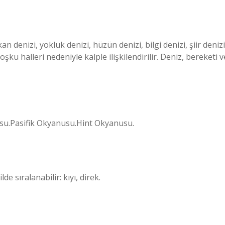
n denizi, yokluk denizi, hüzün denizi, bilgi denizi, şiir denizi
şku halleri nedeniyle kalple ilişkilendirilir. Deniz, bereketi v
su.Pasifik Okyanusu.Hint Okyanusu.
de sıralanabilir: kıyı, direk.