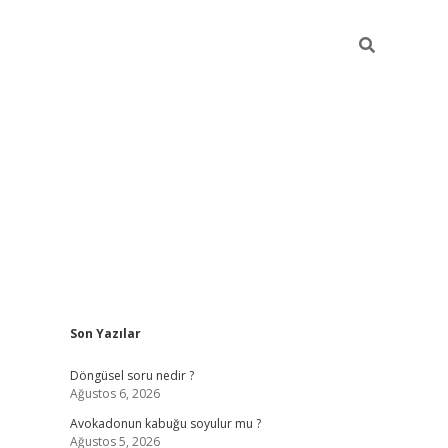
Sidebar
Son Yazılar
elexbet ye
Döngüsel soru nedir ?
Ağustos 6, 2026
Avokadonun kabuğu soyulur mu ?
Ağustos 5, 2026