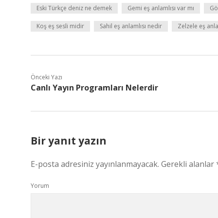
Eski Türkçe deniz ne demek
Gemi eş anlamlısı var mı
Gö
Koş eş sesli midir
Sahil eş anlamlısı nedir
Zelzele eş anla
Önceki Yazı
Canlı Yayın Programları Nelerdir
Bir yanıt yazın
E-posta adresiniz yayınlanmayacak.
Gerekli alanlar
Yorum