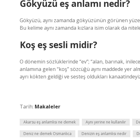
Gökyüzü eş anlamı nedir?
Gökyüzü, aynı zamanda gökyüzünün görünen yüzeyi ola
Bu kelime aynı zamanda kızlara isim olarak da nitele
Koş eş sesli midir?
O dönemin sözlüklerinde “ev”; “alan, barınak, inilecek
anlamına gelen “koş” sözcüğü aynı maddede yer alma
ayrı kökten geldiği ve sesteş oldukları kanaatindeyiz
Tarih:
Makaleler
Akarsu eş anlamlısı ne demek
Aynı yerine ne kullanılır
De
Deniz ne demek Osmanlıca
Denizin eş anlamlısı nedir
De