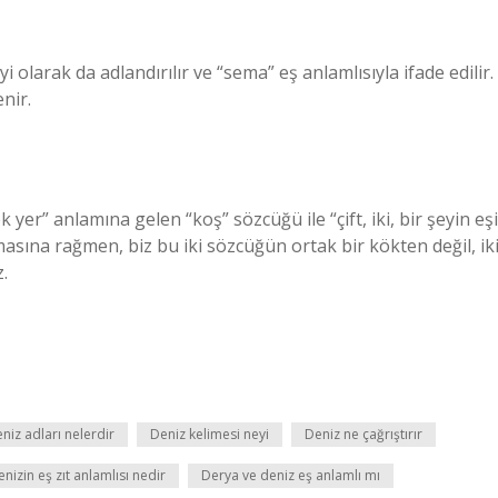
rak da adlandırılır ve “sema” eş anlamlısıyla ifade edilir.
nir.
 yer” anlamına gelen “koş” sözcüğü ile “çift, iki, bir şeyin eşi
sına rağmen, biz bu iki sözcüğün ortak bir kökten değil, ik
.
niz adları nelerdir
Deniz kelimesi neyi
Deniz ne çağrıştırır
nizin eş zıt anlamlısı nedir
Derya ve deniz eş anlamlı mı