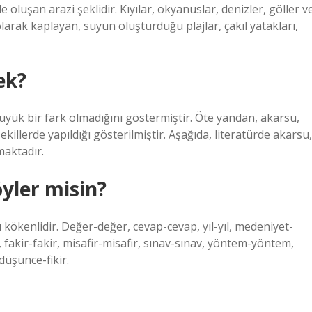
e oluşan arazi şeklidir. Kıyılar, okyanuslar, denizler, göller v
olarak kaplayan, suyun oluşturduğu plajlar, çakıl yatakları,
ek?
büyük bir fark olmadığını göstermiştir. Öte yandan, akarsu,
şekillerde yapıldığı gösterilmiştir. Aşağıda, literatürde akarsu,
maktadır.
öyler misin?
kökenlidir. Değer-değer, cevap-cevap, yıl-yıl, medeniyet-
e, fakir-fakir, misafir-misafir, sınav-sınav, yöntem-yöntem,
düşünce-fikir.