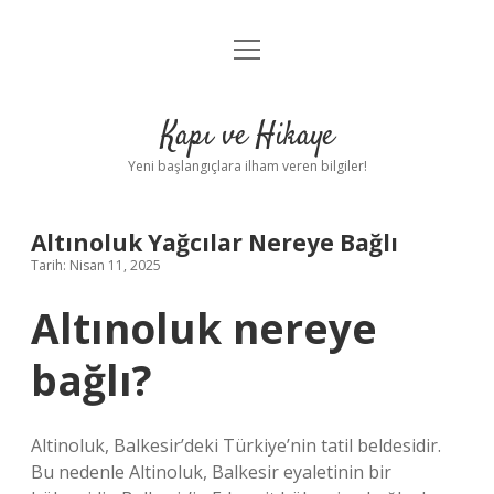
menüyü
Anasayfa
aç
Gizlilik Politikası
Kapı ve Hikaye
Yasal Uyarı
Yeni başlangıçlara ilham veren bilgiler!
Hakkımızda
Altınoluk Yağcılar Nereye Bağlı
Tarih: Nisan 11, 2025
Altınoluk nereye
bağlı?
Altinoluk, Balkesir’deki Türkiye’nin tatil beldesidir.
Bu nedenle Altinoluk, Balkesir eyaletinin bir