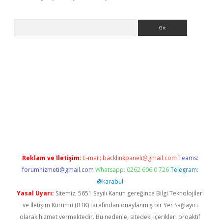
Arama
lexbet yeni giriş adresi
betexper.xyz
Reklam ve İletişim:
E-mail:
backlinkpaneli@gmail.com
Teams:
forumhizmeti@gmail.com
Whatsapp: 0262 606 0 726
Telegram:
@karabul
Yasal Uyarı:
Sitemiz, 5651 Sayılı Kanun gereğince Bilgi Teknolojileri
ve İletişim Kurumu (BTK) tarafından onaylanmış bir Yer Sağlayıcı
olarak hizmet vermektedir. Bu nedenle, sitedeki içerikleri proaktif