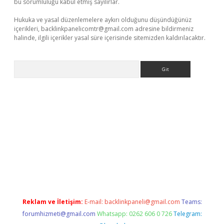
bu sorumluluğu kabul etmiş sayılırlar.
Hukuka ve yasal düzenlemelere aykırı olduğunu düşündüğünüz
içerikleri,
backlinkpanelicomtr@gmail.com
adresine bildirmeniz
halinde, ilgili içerikler yasal süre içerisinde sitemizden kaldırılacaktır.
Arama
xbet yeni giriş adresi
betexper.xyz
Reklam ve İletişim:
E-mail:
backlinkpaneli@gmail.com
Teams:
forumhizmeti@gmail.com
Whatsapp: 0262 606 0 726
Telegram: