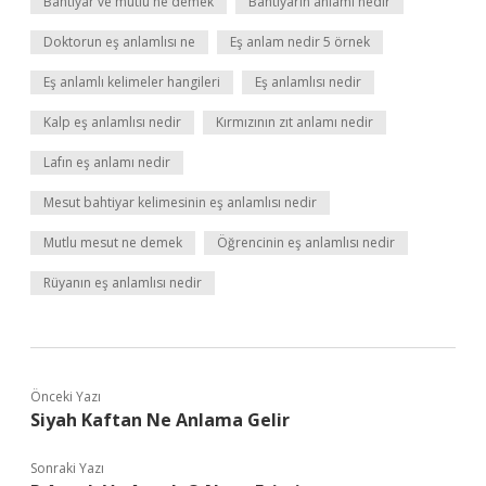
Bahtiyar ve mutlu ne demek
Bahtiyarın anlamı nedir
Doktorun eş anlamlısı ne
Eş anlam nedir 5 örnek
Eş anlamlı kelimeler hangileri
Eş anlamlısı nedir
Kalp eş anlamlısı nedir
Kırmızının zıt anlamı nedir
Lafın eş anlamı nedir
Mesut bahtiyar kelimesinin eş anlamlısı nedir
Mutlu mesut ne demek
Öğrencinin eş anlamlısı nedir
Rüyanın eş anlamlısı nedir
Önceki Yazı
Siyah Kaftan Ne Anlama Gelir
Sonraki Yazı