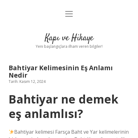
menüyü
Anasayfa
aç
Gizlilik Politikası
Kapı ve Hikaye
Yasal Uyarı
Yeni başlangıçlara ilham veren bilgiler!
Hakkımızda
Bahtiyar Kelimesinin Eş Anlamı
Nedir
Tarih: Kasım 12, 2024
Bahtiyar ne demek
eş anlamlısı?
Bahtiyar kelimesi Farsça Baht ve Yar kelimelerinin