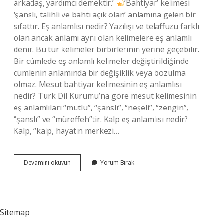
arkadaş, yardımcı demektir.’
’Bahtiyar’ kelimesi
‘şanslı, talihli ve bahtı açık olan’ anlamına gelen bir
sıfattır. Eş anlamlısı nedir? Yazılışı ve telaffuzu farklı
olan ancak anlamı aynı olan kelimelere eş anlamlı
denir. Bu tür kelimeler birbirlerinin yerine geçebilir.
Bir cümlede eş anlamlı kelimeler değiştirildiğinde
cümlenin anlamında bir değişiklik veya bozulma
olmaz. Mesut bahtiyar kelimesinin eş anlamlısı
nedir? Türk Dil Kurumu’na göre mesut kelimesinin
eş anlamlıları “mutlu”, “şanslı”, “neşeli”, “zengin”,
“şanslı” ve “müreffeh”tir. Kalp eş anlamlısı nedir?
Kalp, “kalp, hayatın merkezi…
Bahtiyar
Devamını okuyun
Yorum Bırak
Kelimesinin
Eş
Anlamı
Nedir
Sitemap