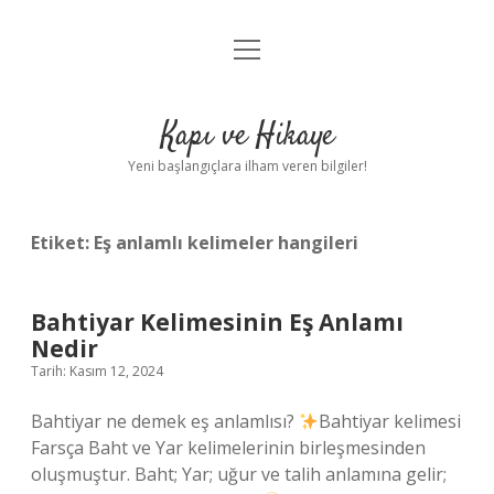
menüyü
Anasayfa
aç
Gizlilik Politikası
Kapı ve Hikaye
Yasal Uyarı
Yeni başlangıçlara ilham veren bilgiler!
Hakkımızda
Etiket:
Eş anlamlı kelimeler hangileri
Bahtiyar Kelimesinin Eş Anlamı
Nedir
Tarih: Kasım 12, 2024
Bahtiyar ne demek eş anlamlısı?
Bahtiyar kelimesi
Farsça Baht ve Yar kelimelerinin birleşmesinden
oluşmuştur. Baht; Yar; uğur ve talih anlamına gelir;