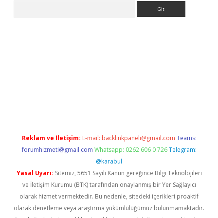
Arama
iş adresi
betexper.xyz
Reklam ve İletişim:
E-mail:
backlinkpaneli@gmail.com
Teams:
forumhizmeti@gmail.com
Whatsapp: 0262 606 0 726
Telegram:
@karabul
Yasal Uyarı:
Sitemiz, 5651 Sayılı Kanun gereğince Bilgi Teknolojileri
ve İletişim Kurumu (BTK) tarafından onaylanmış bir Yer Sağlayıcı
olarak hizmet vermektedir. Bu nedenle, sitedeki içerikleri proaktif
olarak denetleme veya araştırma yükümlülüğümüz bulunmamaktadır.