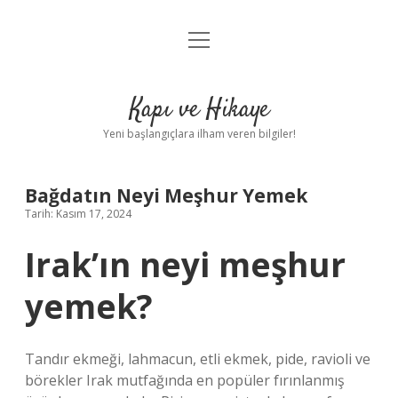
menüyü
Anasayfa
aç
Gizlilik Politikası
Kapı ve Hikaye
Yasal Uyarı
Yeni başlangıçlara ilham veren bilgiler!
Hakkımızda
Bağdatın Neyi Meşhur Yemek
Tarih: Kasım 17, 2024
Irak’ın neyi meşhur
yemek?
Tandır ekmeği, lahmacun, etli ekmek, pide, ravioli ve
börekler Irak mutfağında en popüler fırınlanmış