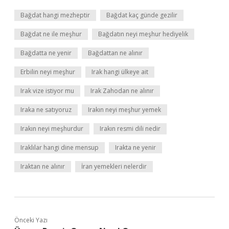
Bağdat hangi mezheptir
Bağdat kaç günde gezilir
Bağdat ne ile meşhur
Bağdatın neyi meşhur hediyelik
Bağdatta ne yenir
Bağdattan ne alınır
Erbilin neyi meşhur
Irak hangi ülkeye ait
Irak vize istiyor mu
Irak Zahodan ne alınır
Iraka ne satıyoruz
Irakın neyi meşhur yemek
Irakın neyi meşhurdur
Irakın resmi dili nedir
Iraklılar hangi dine mensup
Irakta ne yenir
Iraktan ne alınır
İran yemekleri nelerdir
Önceki Yazı