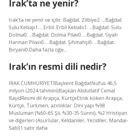
Irak’ta ne yenir?
Irak’ta ne yenir ve içilir: Bağdat. Zilbiye2. …Bağdat.
Sulu Kebap1. …Erbil. Erbil Kebabı1. …Bağdat. Sulu
Dolma0. …Bağdat. Dolma Pilav0. …Bağdat. Siyah
Harman Pilavı0. …Bağdat. Şıhmahşi0. …Bağdat.
Biryani0.Daha fazla öğe…
Irak’ın resmi dili nedir?
IRAK CUMHURİYETİBaşkent BağdatNüfus 46,5
milyon (2024 tahmini)Başkan Abdullatif Cemal
RaşidResmi dil Arapça, KürtçeEtnik köken Arapça,
Kürtçe, Türkmen, azınlıklar. Dini yapı %98
Müslüman (%60-65 Şii, %30-35 Sünni), %2 Hristiyan
ve diğerleri (Asurlular, Keldaniler, Yezidiler, Mandai-
Sabi)1 satır daha