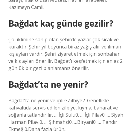
Sarayı, Irak Ulusal Müzesi. Hatra Harabeleri.
Kazimeyn Camii.
Bağdat kaç günde gezilir?
Çöl iklimine sahip olan şehirde yazlar çok sıcak ve
kuraktır. Şehir yıl boyunca biraz yağış alır ve ılıman
kış ayları vardır. Şehri ziyaret etmek için sonbahar
ve kış ayları önerilir. Bağdat’ı keşfetmek için en az 2
günlük bir gezi planlamanız önerilir.
Bağdat’ta ne yenir?
Bağdat’ta ne yenir ve içilir?Zilbiye2. Genellikle
kahvaltıda servis edilen zilbiye, kıyma, baharat ve
soğanla tatlandırılır. … İçli Sulu0. … İçli Pilav0. … Siyah
Harman Pilavı0. … Şıhmahşi0. …Biryani0. … Tandır
Ekmeği0.Daha fazla ürün…