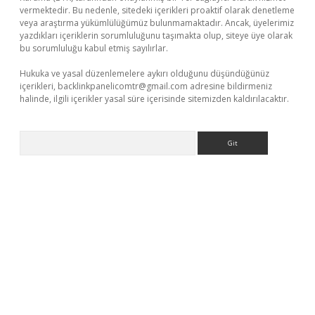
vermektedir. Bu nedenle, sitedeki içerikleri proaktif olarak denetleme
veya araştırma yükümlülüğümüz bulunmamaktadır. Ancak, üyelerimiz
yazdıkları içeriklerin sorumluluğunu taşımakta olup, siteye üye olarak
bu sorumluluğu kabul etmiş sayılırlar.
Hukuka ve yasal düzenlemelere aykırı olduğunu düşündüğünüz
içerikleri,
backlinkpanelicomtr@gmail.com
adresine bildirmeniz
halinde, ilgili içerikler yasal süre içerisinde sitemizden kaldırılacaktır.
Arama
et yeni giriş adresi
betexper.xyz