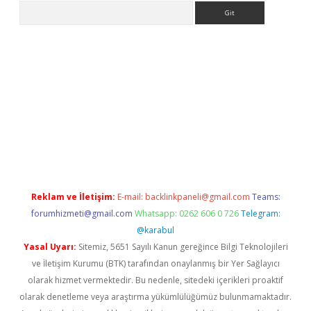
Arama
er.xyz
Reklam ve İletişim:
E-mail:
backlinkpaneli@gmail.com
Teams:
forumhizmeti@gmail.com
Whatsapp: 0262 606 0 726
Telegram:
@karabul
Yasal Uyarı:
Sitemiz, 5651 Sayılı Kanun gereğince Bilgi Teknolojileri
ve İletişim Kurumu (BTK) tarafından onaylanmış bir Yer Sağlayıcı
olarak hizmet vermektedir. Bu nedenle, sitedeki içerikleri proaktif
olarak denetleme veya araştırma yükümlülüğümüz bulunmamaktadır.