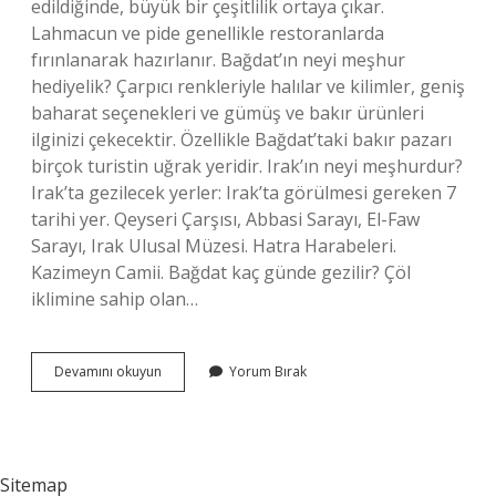
edildiğinde, büyük bir çeşitlilik ortaya çıkar.
Lahmacun ve pide genellikle restoranlarda
fırınlanarak hazırlanır. Bağdat’ın neyi meşhur
hediyelik? Çarpıcı renkleriyle halılar ve kilimler, geniş
baharat seçenekleri ve gümüş ve bakır ürünleri
ilginizi çekecektir. Özellikle Bağdat’taki bakır pazarı
birçok turistin uğrak yeridir. Irak’ın neyi meşhurdur?
Irak’ta gezilecek yerler: Irak’ta görülmesi gereken 7
tarihi yer. Qeyseri Çarşısı, Abbasi Sarayı, El-Faw
Sarayı, Irak Ulusal Müzesi. Hatra Harabeleri.
Kazimeyn Camii. Bağdat kaç günde gezilir? Çöl
iklimine sahip olan…
Bağdatın
Devamını okuyun
Yorum Bırak
Neyi
Meşhur
Yemek
Sitemap