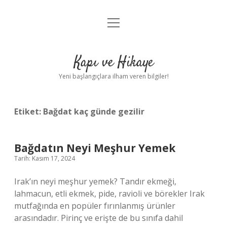
menüyü
Anasayfa
aç
Gizlilik Politikası
Kapı ve Hikaye
Yasal Uyarı
Yeni başlangıçlara ilham veren bilgiler!
Hakkımızda
Etiket:
Bağdat kaç günde gezilir
Bağdatın Neyi Meşhur Yemek
Tarih: Kasım 17, 2024
Irak’ın neyi meşhur yemek? Tandır ekmeği,
lahmacun, etli ekmek, pide, ravioli ve börekler Irak
mutfağında en popüler fırınlanmış ürünler
arasındadır. Pirinç ve erişte de bu sınıfa dahil