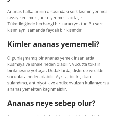
Ananas halkalarının ortasındaki sert kısmın yenmesi
tavsiye edilmez çünkü yenmesi zorlaşır.
Tüketildiğinde herhangi bir zararı yoktur. Bu sert
kısım aynı zamanda faydalı bir kısımdır.
Kimler ananas yememeli?
Olgunlaşmamış bir ananas yemek insanlarda
kusmaya ve ishale neden olabilir. Vücutta toksin
birikmesine yol açar. Dudaklarda, dişlerde ve dilde
sorunlara neden olabilir. Ayrıca, bir kişi kan
sulandırıcı, antibiyotik ve antikonvülzan kullanıyorsa
ananas yemekten kaçınmalıdır.
Ananas neye sebep olur?