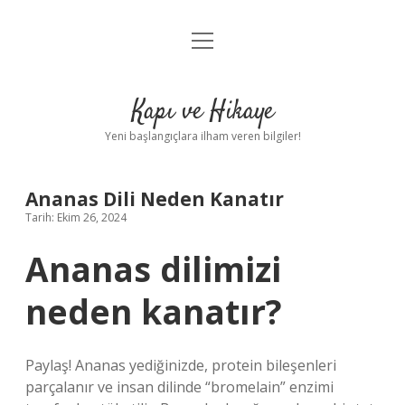
menüyü
Anasayfa
aç
Gizlilik Politikası
Kapı ve Hikaye
Yasal Uyarı
Yeni başlangıçlara ilham veren bilgiler!
Hakkımızda
Ananas Dili Neden Kanatır
Tarih: Ekim 26, 2024
Ananas dilimizi
neden kanatır?
Paylaş! Ananas yediğinizde, protein bileşenleri
parçalanır ve insan dilinde “bromelain” enzimi