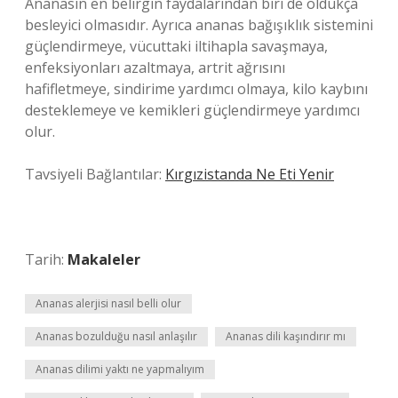
Ananasın en belirgin faydalarından biri de oldukça
besleyici olmasıdır. Ayrıca ananas bağışıklık sistemini
güçlendirmeye, vücuttaki iltihapla savaşmaya,
enfeksiyonları azaltmaya, artrit ağrısını
hafifletmeye, sindirime yardımcı olmaya, kilo kaybını
desteklemeye ve kemikleri güçlendirmeye yardımcı
olur.
Tavsiyeli Bağlantılar:
Kırgızistanda Ne Eti Yenir
Tarih:
Makaleler
Ananas alerjisi nasıl belli olur
Ananas bozulduğu nasıl anlaşılır
Ananas dili kaşındırır mı
Ananas dilimi yaktı ne yapmalıyım