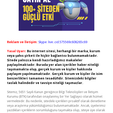
Reklam ve İletişim:
Skype: live:.cid.575569c608265c69
Yasal Uyarı:
Bu internet sitesi, herhangi bir marka, kurum
veya şahıs şirketi ile hiçbir bağlantısı bulunmamaktadır.
Sitede yalnızca kendi hazırladığımız makaleler
paylaşılmaktadır. Burada yer alan içerikler haber niteliği
taşımamakta olup, gerçek kurum ve kişiler hakkında
paylaşım yapılmamaktadır. Gerçek kurum ve kişiler ile isim
benzerlikleri tamamen tesadüfidir. Sitemizdeki bilgiler
taslak halindedir ve tavsiye niteliği taşımazlar.
Sitemiz, 5651 Sayılı Kanun gereğince Bilgi Teknolojileri ve İletişim
Kurumu (BTK) tarafından onaylanmış bir Yer Sağlayıcı olarak hizmet
vermektedir. Bu nedenle, sitedeki içerikleri proaktif olarak denetleme
veya araştırma yükümlülüğümüz bulunmamaktadır. Ancak, üyelerimiz
yazdıkları içeriklerin sorumluluğunu taşımakta olup, siteye üye olarak