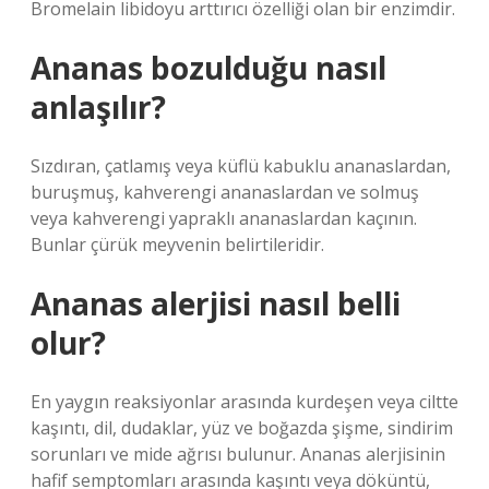
Bromelain libidoyu arttırıcı özelliği olan bir enzimdir.
Ananas bozulduğu nasıl
anlaşılır?
Sızdıran, çatlamış veya küflü kabuklu ananaslardan,
buruşmuş, kahverengi ananaslardan ve solmuş
veya kahverengi yapraklı ananaslardan kaçının.
Bunlar çürük meyvenin belirtileridir.
Ananas alerjisi nasıl belli
olur?
En yaygın reaksiyonlar arasında kurdeşen veya ciltte
kaşıntı, dil, dudaklar, yüz ve boğazda şişme, sindirim
sorunları ve mide ağrısı bulunur. Ananas alerjisinin
hafif semptomları arasında kaşıntı veya döküntü,