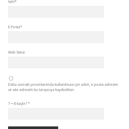
İsim*
E-Posta*
Web Sitesi
Daha sonraki yorumlarımda kullanılması için adım, e-posta adresim
ve site adresim bu tarayıcıya kaydedilsin.
7 + 8 kaçtır?
*