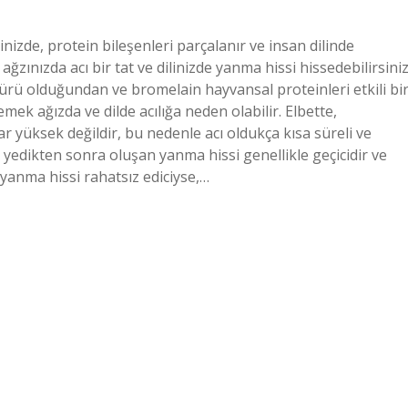
nizde, protein bileşenleri parçalanır ve insan dilinde
ğzınızda acı bir tat ve dilinizde yanma hissi hissedebilirsiniz
türü olduğundan ve bromelain hayvansal proteinleri etkili bi
k ağızda ve dilde acılığa neden olabilir. Elbette,
r yüksek değildir, bu nedenle acı oldukça kısa süreli ve
 yedikten sonra oluşan yanma hissi genellikle geçicidir ve
 yanma hissi rahatsız ediciyse,…