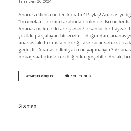
Tarih: Ekim 26, 2024
Ananas dilimizi neden kanatır? Paylaş! Ananas yediği
“bromelain” enzimi tarafından tüketilir. Bu nedenle, a
Ananas neden dili tahriş eder? İnsanlar bir hayvan 
şekilde parçalayan bir enzim olduğundan, ananas yeme
ananastaki bromelain içeriği size zarar verecek kada
geçicidir. Ananas dilimi yaktı ne yapmalıyım? Ananas
birkaç saat içinde kendiliğinden geçebilir. Ancak, bu
Ananas
Devamını okuyun
Yorum Bırak
Dili
Neden
Kanatır
Sitemap