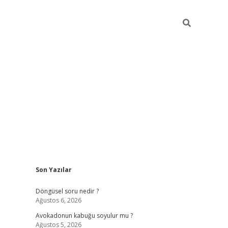
Sidebar
Son Yazılar
elexbet yeni giriş adresi
betexper.xyz
Döngüsel soru nedir ?
Ağustos 6, 2026
Avokadonun kabuğu soyulur mu ?
Ağustos 5, 2026