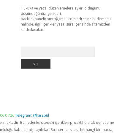
Hukuka ve yasal düzenlemelere aykırı olduğunu
düşündüğünüz içerikleri,
backlinkpanelicomtr@gmail.com
adresine bildirmeniz
halinde, ilgili içerikler yasal süre içerisinde sitemizden
kaldırılacaktır.
Arama
06 0 726
Telegram: @karabul
vermektedir. Bu nedenle, sitedeki içerikleri proaktif olarak denetleme
luğu kabul etmiş sayılırlar. Bu internet sitesi, herhangi bir marka,