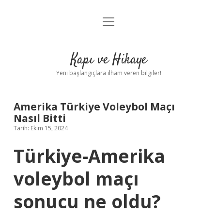
menüyü
Anasayfa
aç
Gizlilik Politikası
Kapı ve Hikaye
Yasal Uyarı
Yeni başlangıçlara ilham veren bilgiler!
Hakkımızda
Amerika Türkiye Voleybol Maçı
Nasıl Bitti
Tarih: Ekim 15, 2024
Türkiye-Amerika
voleybol maçı
sonucu ne oldu?