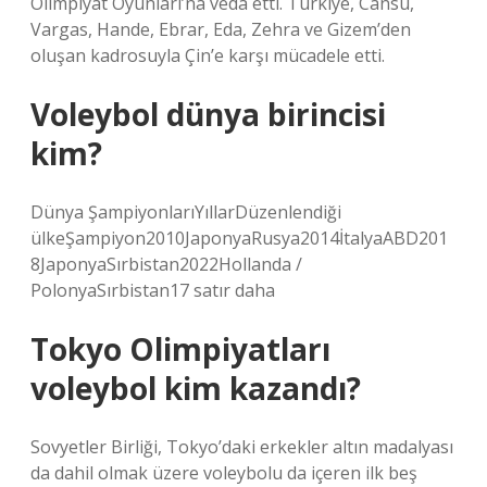
Olimpiyat Oyunları’na veda etti. Türkiye, Cansu,
Vargas, Hande, Ebrar, Eda, Zehra ve Gizem’den
oluşan kadrosuyla Çin’e karşı mücadele etti.
Voleybol dünya birincisi
kim?
Dünya ŞampiyonlarıYıllarDüzenlendiği
ülkeŞampiyon2010JaponyaRusya2014İtalyaABD201
8JaponyaSırbistan2022Hollanda /
PolonyaSırbistan17 satır daha
Tokyo Olimpiyatları
voleybol kim kazandı?
Sovyetler Birliği, Tokyo’daki erkekler altın madalyası
da dahil olmak üzere voleybolu da içeren ilk beş