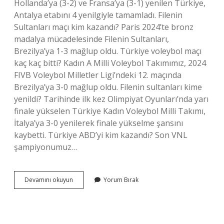
Hollanda’ya (3-2) ve Fransa’ya (3-1) yenilen Türkiye,
Antalya etabını 4 yenilgiyle tamamladı. Filenin
Sultanları maçı kim kazandı? Paris 2024’te bronz
madalya mücadelesinde Filenin Sultanları,
Brezilya’ya 1-3 mağlup oldu. Türkiye voleybol maçı
kaç kaç bitti? Kadın A Milli Voleybol Takımımız, 2024
FIVB Voleybol Milletler Ligi’ndeki 12. maçında
Brezilya’ya 3-0 mağlup oldu. Filenin sultanları kime
yenildi? Tarihinde ilk kez Olimpiyat Oyunları’nda yarı
finale yükselen Türkiye Kadın Voleybol Milli Takımı,
İtalya’ya 3-0 yenilerek finale yükselme şansını
kaybetti. Türkiye ABD’yi kim kazandı? Son VNL
şampiyonumuz…
Amerika
Devamını okuyun
Yorum Bırak
Türkiye
Voleybol
Maçı
Nasıl