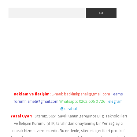
Arama
betexper.xyz
Reklam ve İletişim:
E-mail:
backlinkpaneli@gmail.com
Teams:
forumhizmeti@gmail.com
Whatsapp: 0262 606 0 726
Telegram:
@karabul
Yasal Uyarı:
Sitemiz, 5651 Sayılı Kanun gereğince Bilgi Teknolojileri
ve İletişim Kurumu (BTK) tarafından onaylanmış bir Yer Sağlayıcı
olarak hizmet vermektedir. Bu nedenle, sitedeki içerikleri proaktif