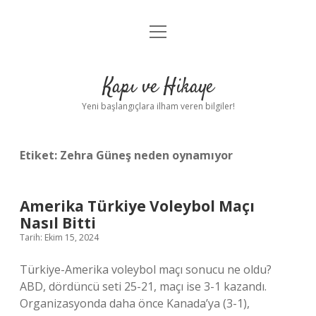
menüyü
Anasayfa
aç
Gizlilik Politikası
Kapı ve Hikaye
Yasal Uyarı
Yeni başlangıçlara ilham veren bilgiler!
Hakkımızda
Etiket:
Zehra Güneş neden oynamıyor
Amerika Türkiye Voleybol Maçı
Nasıl Bitti
Tarih: Ekim 15, 2024
Türkiye-Amerika voleybol maçı sonucu ne oldu?
ABD, dördüncü seti 25-21, maçı ise 3-1 kazandı.
Organizasyonda daha önce Kanada’ya (3-1),