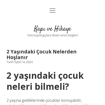
menüyü
Anasayfa
aç
Gizlilik Politikası
Kapı ve Hikaye
Yasal Uyarı
Yeni başlangıçlara ilham veren bilgiler!
Hakkımızda
2 Yaşındaki Çocuk Nelerden
Hoşlanır
Tarih: Eylül 14, 2024
2 yaşındaki çocuk
neleri bilmeli?
2 yaşına geldiklerinde çocuklar konuşabilir,