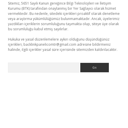
Sitemiz, 5651 Sayılı Kanun gereğince Bilgi Teknolojileri ve İletişim
Kurumu (BTK) tarafından onaylanmış bir Yer Sağlayıcı olarak hizmet
vermektedir. Bu nedenle, sitedeki içerikleri proaktif olarak denetleme
veya araştırma yükümlülüğümüz bulunmamaktadır. Ancak, üyelerimiz
yazdıkları içeriklerin sorumluluğunu taşımakta olup, siteye üye olarak
bu sorumluluğu kabul etmiş sayılırlar.
Hukuka ve yasal düzenlemelere aykırı olduğunu düşündüğünüz
içerikleri,
backlinkpanelicomtr@gmail.com
adresine bildirmeniz
halinde, ilgili içerikler yasal süre içerisinde sitemizden kaldırılacaktır.
Arama
 giriş adresi
betexper.xyz