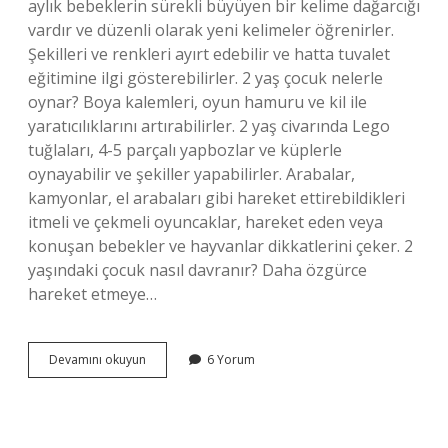
aylık bebeklerin sürekli büyüyen bir kelime dağarcığı
vardır ve düzenli olarak yeni kelimeler öğrenirler.
Şekilleri ve renkleri ayırt edebilir ve hatta tuvalet
eğitimine ilgi gösterebilirler. 2 yaş çocuk nelerle
oynar? Boya kalemleri, oyun hamuru ve kil ile
yaratıcılıklarını artırabilirler. 2 yaş civarında Lego
tuğlaları, 4-5 parçalı yapbozlar ve küplerle
oynayabilir ve şekiller yapabilirler. Arabalar,
kamyonlar, el arabaları gibi hareket ettirebildikleri
itmeli ve çekmeli oyuncaklar, hareket eden veya
konuşan bebekler ve hayvanlar dikkatlerini çeker. 2
yaşındaki çocuk nasıl davranır? Daha özgürce
hareket etmeye…
2
Devamını okuyun
6 Yorum
Yaşındaki
Çocuk
Nelerden
Hoşlanır