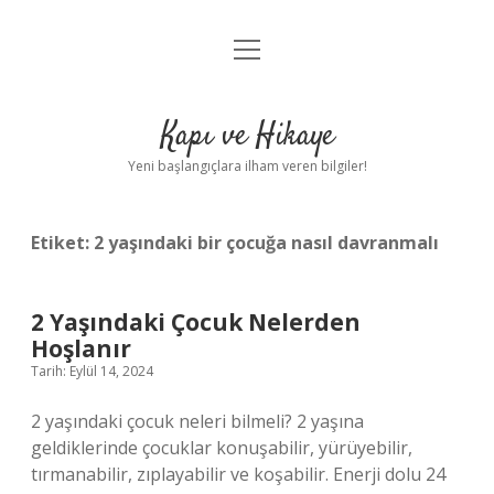
menüyü
Anasayfa
aç
Gizlilik Politikası
Kapı ve Hikaye
Yasal Uyarı
Yeni başlangıçlara ilham veren bilgiler!
Hakkımızda
Etiket:
2 yaşındaki bir çocuğa nasıl davranmalı
2 Yaşındaki Çocuk Nelerden
Hoşlanır
Tarih: Eylül 14, 2024
2 yaşındaki çocuk neleri bilmeli? 2 yaşına
geldiklerinde çocuklar konuşabilir, yürüyebilir,
tırmanabilir, zıplayabilir ve koşabilir. Enerji dolu 24