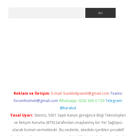
Arama
er.xyz
Reklam ve İletişim:
E-mail:
backlinkpaneli@gmail.com
Teams:
forumhizmeti@gmail.com
Whatsapp: 0262 606 0 726
Telegram:
@karabul
Yasal Uyarı:
Sitemiz, 5651 Sayılı Kanun gereğince Bilgi Teknolojileri
ve İletişim Kurumu (BTK) tarafından onaylanmış bir Yer Sağlayıcı
olarak hizmet vermektedir. Bu nedenle, sitedeki içerikleri proaktif