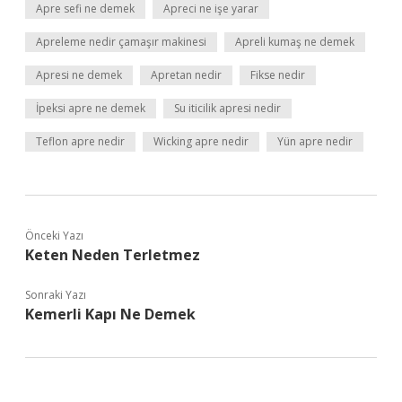
Apre sefi ne demek
Apreci ne işe yarar
Apreleme nedir çamaşır makinesi
Apreli kumaş ne demek
Apresi ne demek
Apretan nedir
Fikse nedir
İpeksi apre ne demek
Su iticilik apresi nedir
Teflon apre nedir
Wicking apre nedir
Yün apre nedir
Önceki Yazı
Keten Neden Terletmez
Sonraki Yazı
Kemerli Kapı Ne Demek