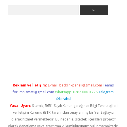
Arama
xbet yeni giriş adresi
betexper.xyz
Reklam ve İletişim:
E-mail:
backlinkpaneli@gmail.com
Teams:
forumhizmeti@gmail.com
Whatsapp: 0262 606 0 726
Telegram:
@karabul
Yasal Uyarı:
Sitemiz, 5651 Sayılı Kanun gereğince Bilgi Teknolojileri
ve İletişim Kurumu (BTK) tarafından onaylanmış bir Yer Sağlayıcı
olarak hizmet vermektedir. Bu nedenle, sitedeki içerikleri proaktif
olarak denetleme veya araştırma yükümlülüğümüz bulunmamaktadır.