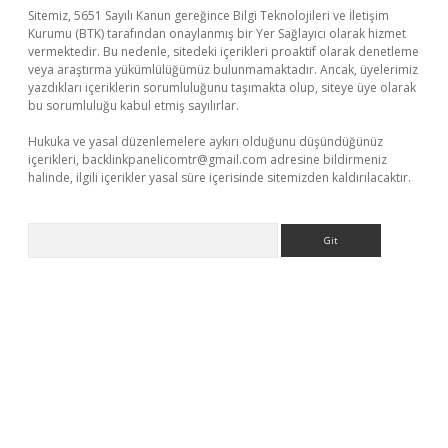
Sitemiz, 5651 Sayılı Kanun gereğince Bilgi Teknolojileri ve İletişim
Kurumu (BTK) tarafından onaylanmış bir Yer Sağlayıcı olarak hizmet
vermektedir. Bu nedenle, sitedeki içerikleri proaktif olarak denetleme
veya araştırma yükümlülüğümüz bulunmamaktadır. Ancak, üyelerimiz
yazdıkları içeriklerin sorumluluğunu taşımakta olup, siteye üye olarak
bu sorumluluğu kabul etmiş sayılırlar.
Hukuka ve yasal düzenlemelere aykırı olduğunu düşündüğünüz
içerikleri,
backlinkpanelicomtr@gmail.com
adresine bildirmeniz
halinde, ilgili içerikler yasal süre içerisinde sitemizden kaldırılacaktır.
Arama
et yeni giriş adresi
betexper.xyz