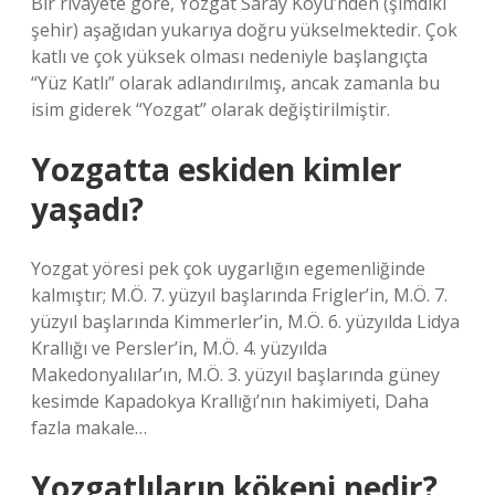
Bir rivayete göre, Yozgat Saray Köyü’nden (şimdiki
şehir) aşağıdan yukarıya doğru yükselmektedir. Çok
katlı ve çok yüksek olması nedeniyle başlangıçta
“Yüz Katlı” olarak adlandırılmış, ancak zamanla bu
isim giderek “Yozgat” olarak değiştirilmiştir.
Yozgatta eskiden kimler
yaşadı?
Yozgat yöresi pek çok uygarlığın egemenliğinde
kalmıştır; M.Ö. 7. yüzyıl başlarında Frigler’in, M.Ö. 7.
yüzyıl başlarında Kimmerler’in, M.Ö. 6. yüzyılda Lidya
Krallığı ve Persler’in, M.Ö. 4. yüzyılda
Makedonyalılar’ın, M.Ö. 3. yüzyıl başlarında güney
kesimde Kapadokya Krallığı’nın hakimiyeti, Daha
fazla makale…
Yozgatlıların kökeni nedir?