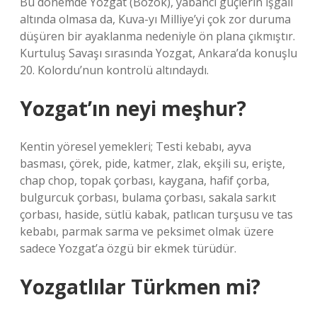
Bu dönemde Yozgat (Bozok), yabancı güçlerin işgali
altında olmasa da, Kuva-yı Milliye’yi çok zor duruma
düşüren bir ayaklanma nedeniyle ön plana çıkmıştır.
Kurtuluş Savaşı sırasında Yozgat, Ankara’da konuşlu
20. Kolordu’nun kontrolü altındaydı.
Yozgat’ın neyi meşhur?
Kentin yöresel yemekleri; Testi kebabı, ayva
basması, çörek, pide, katmer, zlak, ekşili su, erişte,
chap chop, topak çorbası, kaygana, hafif çorba,
bulgurcuk çorbası, bulama çorbası, sakala sarkıt
çorbası, haside, sütlü kabak, patlıcan turşusu ve tas
kebabı, parmak sarma ve peksimet olmak üzere
sadece Yozgat’a özgü bir ekmek türüdür.
Yozgatlılar Türkmen mi?