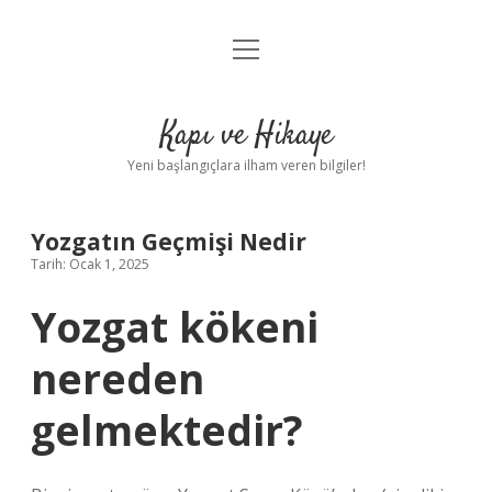
menüyü
Anasayfa
aç
Gizlilik Politikası
Kapı ve Hikaye
Yasal Uyarı
Yeni başlangıçlara ilham veren bilgiler!
Hakkımızda
Yozgatın Geçmişi Nedir
Tarih: Ocak 1, 2025
Yozgat kökeni
nereden
gelmektedir?