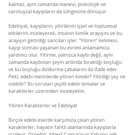
kalmaz, aynı zamanda manevi, psikolojik ve
varoluşsal kayıpların da simgesine dönüşür.
Edebiyat, kayıpların, yitirilenin içsel ve toplumsal
etkilerini inceleyerek, insanın kimlik arayışını ve bu
arayışın getirdiği sancıları işler. “Yitiren” kelimesi,
kayıp sonrası yaşanan bu evrimi anlamamıza
yardımcı olur. Yitirme, yalnızca kaybı değil, aynı
zamanda kaybolan şeyin ardında bıraktığı boşluğu
ve bu boşluğu doldurma çabalarını da ifade eder.
Peki, edebi metinlerde yitiren kimdir? Yitirdiği şey ne
olabilir? Bu soruları çeşitli edebi temalar ve
karakterler üzerinden inceleyelim.
Yitiren Karakterler ve Edebiyat
Birçok edebi eserde karşımıza çıkan yitiren
karakterler, hayatın farklı alanlarında kayıplarla
yüzleşir. Örneğin, Albert Camus’nün Yabancı adlı