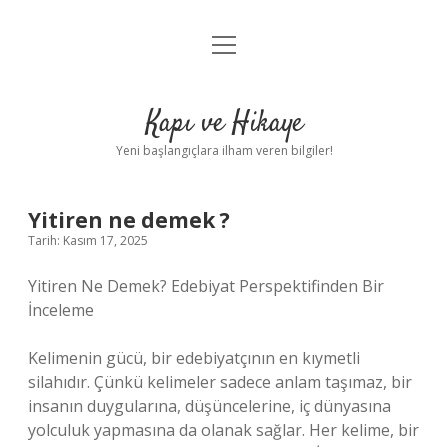
menüyü
Anasayfa
aç
Gizlilik Politikası
Kapı ve Hikaye
Yasal Uyarı
Yeni başlangıçlara ilham veren bilgiler!
Hakkımızda
Yitiren ne demek ?
Tarih: Kasım 17, 2025
Yitiren Ne Demek? Edebiyat Perspektifinden Bir
İnceleme
Kelimenin gücü, bir edebiyatçının en kıymetli
silahıdır. Çünkü kelimeler sadece anlam taşımaz, bir
insanın duygularına, düşüncelerine, iç dünyasına
yolculuk yapmasına da olanak sağlar. Her kelime, bir