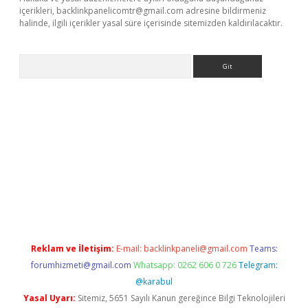
içerikleri,
backlinkpanelicomtr@gmail.com
adresine bildirmeniz
halinde, ilgili içerikler yasal süre içerisinde sitemizden kaldırılacaktır.
Arama
exbet yeni giriş adresi
betexper.xyz
Reklam ve İletişim:
E-mail:
backlinkpaneli@gmail.com
Teams:
forumhizmeti@gmail.com
Whatsapp: 0262 606 0 726
Telegram:
@karabul
Yasal Uyarı:
Sitemiz, 5651 Sayılı Kanun gereğince Bilgi Teknolojileri