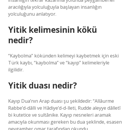
insanlığın tekrar kazanma yolunda peygamberler
aracılığıyla yolculuğuyla başlayan insanlığın
yolculuğunu anlatıyor.
Yitik kelimesinin kökü
nedir?
“Kaybolma” kökünden kelimeyi kaybetmek için eski
Türk kaybı, “kaybolma” ve “kayıp” kelimeleriyle
ilgilidir.
Yitik duası nedir?
Kayıp Dua’nın Arap duası şu şekildedir: “Allâurme
Rabbe’d-dâlli ve Hâdiye’d-d-lleti, Rudde aleyye dâlletî
bi kutetice ve sultânike. Kayıp nesneleri aramak
amacıyla okunması gereken bu dua şeklinde, esasen
peygamber omar tarafından okundu.