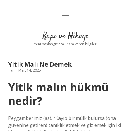
menüyü
Anasayfa
aç
Gizlilik Politikası
Kapı ve Hikaye
Yasal Uyarı
Yeni başlangıçlara ilham veren bilgiler!
Hakkımızda
Yitik Malı Ne Demek
Tarih: Mart 14, 2025
Yitik malın hükmü
nedir?
Peygamberimiz (as), “Kayıp bir mülk bulursa (ona
güvenine getiren) tanıklık etmek ve gizlemek için iki