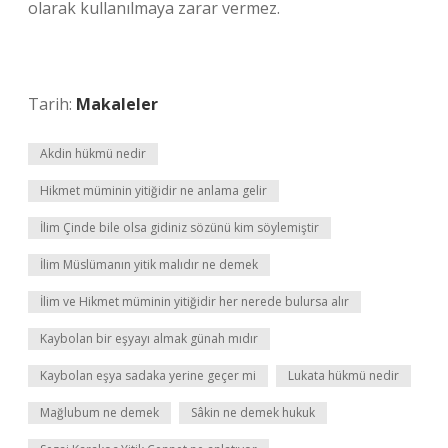
olarak kullanılmaya zarar vermez.
Tarih:
Makaleler
Akdin hükmü nedir
Hikmet müminin yitiğidir ne anlama gelir
İlim Çinde bile olsa gidiniz sözünü kim söylemiştir
İlim Müslümanın yitik malıdır ne demek
İlim ve Hikmet müminin yitiğidir her nerede bulursa alır
Kaybolan bir eşyayı almak günah mıdır
Kaybolan eşya sadaka yerine geçer mi
Lukata hükmü nedir
Mağlubum ne demek
Sâkin ne demek hukuk