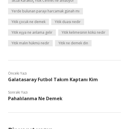
Sezai Karakoç Yitik Cennet ne anlatıyor
Yerde bulunan parayı harcamak günah mı
Yitik çocuk ne demek
Yitik duası nedir
Yitik eşya ne anlama gelir
Yitik kelimesinin kökü nedir
Yitik malın hükmü nedir
Yitik ne demek din
Önceki Yazı
Galatasaray Futbol Takım Kaptanı Kim
Sonraki Yazı
Pahalılanma Ne Demek