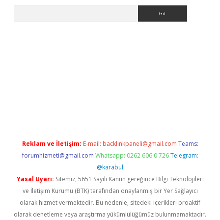
Arama
i
betexper.xyz
Reklam ve İletişim:
E-mail:
backlinkpaneli@gmail.com
Teams:
forumhizmeti@gmail.com
Whatsapp: 0262 606 0 726
Telegram:
@karabul
Yasal Uyarı:
Sitemiz, 5651 Sayılı Kanun gereğince Bilgi Teknolojileri
ve İletişim Kurumu (BTK) tarafından onaylanmış bir Yer Sağlayıcı
olarak hizmet vermektedir. Bu nedenle, sitedeki içerikleri proaktif
olarak denetleme veya araştırma yükümlülüğümüz bulunmamaktadır.