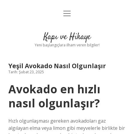
menüyü
Anasayfa
aç
Gizlilik Politikası
Kapı ve Hikaye
Yasal Uyarı
Yeni başlangıçlara ilham veren bilgiler!
Hakkımızda
Yeşil Avokado Nasıl Olgunlaşır
Tarih: Şubat 23, 2025
Avokado en hızlı
nasıl olgunlaşır?
Hızlı olgunlaşması gereken avokadoları gaz
algılayan elma veya limon gibi meyvelerle birlikte bir