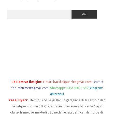
Arama
yz
Reklam ve İletişim:
E-mail:
backlinkpaneli@gmail.com
Teams:
forumhizmeti@gmail.com
Whatsapp: 0262 606 0 726
Telegram:
@karabul
Yasal Uyarı:
Sitemiz, 5651 Sayılı Kanun gereğince Bilgi Teknolojileri
ve İletişim Kurumu (BTK) tarafından onaylanmış bir Yer Sağlayıcı
olarak hizmet vermektedir. Bu nedenle, sitedeki içerikleri proaktif