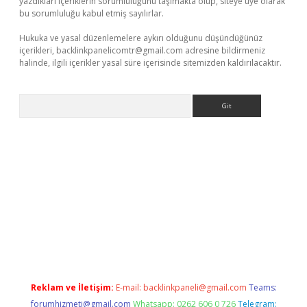
yazdıkları içeriklerin sorumluluğunu taşımakta olup, siteye üye olarak
bu sorumluluğu kabul etmiş sayılırlar.
Hukuka ve yasal düzenlemelere aykırı olduğunu düşündüğünüz
içerikleri,
backlinkpanelicomtr@gmail.com
adresine bildirmeniz
halinde, ilgili içerikler yasal süre içerisinde sitemizden kaldırılacaktır.
Arama
elexbet yeni giriş adresi
betexper.xyz
Reklam ve İletişim:
E-mail:
backlinkpaneli@gmail.com
Teams:
forumhizmeti@gmail.com
Whatsapp: 0262 606 0 726
Telegram: