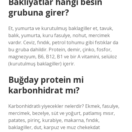
Bakliyatlar hangi besin
grubuna girer?
Et, yumurta ve kurutulmuş baklagiller et, tavuk,
balık, yumurta, kuru fasulye, nohut, mercimek
vardır. Ceviz, fındık, petrol tohumu gibi fıstıklar da
bu gruba dahildir. Protein, demir, çinko, fosfor,
magnezyum, B6, B12, B1 ve bir A vitamini, selüloz
(kurutulmuş baklagiller) içerir.
Buğday protein mi
karbonhidrat mı?
Karbonhidratlı yiyecekler nelerdir? Ekmek, fasulye,
mercimek, bezelye, süt ve yoğurt, patlamış mısır,
patates, pirinç, kurabiye, makarna, fındık,
baklagiller, dut, karpuz ve muz chekekdat