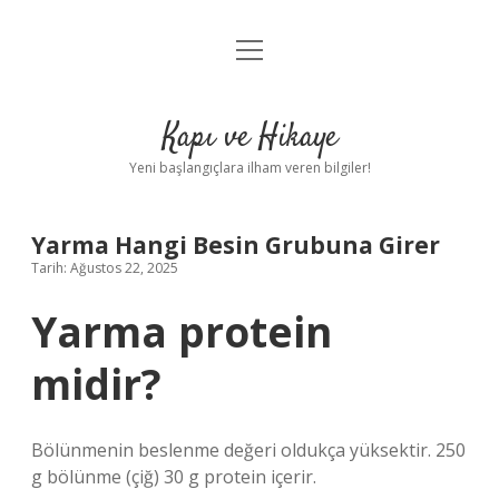
menüyü
Anasayfa
aç
Gizlilik Politikası
Kapı ve Hikaye
Yasal Uyarı
Yeni başlangıçlara ilham veren bilgiler!
Hakkımızda
Yarma Hangi Besin Grubuna Girer
Tarih: Ağustos 22, 2025
Yarma protein
midir?
Bölünmenin beslenme değeri oldukça yüksektir. 250
g bölünme (çiğ) 30 g protein içerir.