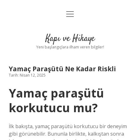
menüyü
Anasayfa
aç
Gizlilik Politikası
Kapı ve Hikaye
Yasal Uyarı
Yeni başlangıçlara ilham veren bilgiler!
Hakkımızda
Yamaç Paraşütü Ne Kadar Riskli
Tarih: Nisan 12, 2025
Yamaç paraşütü
korkutucu mu?
İlk bakışta, yamaç paraşütü korkutucu bir deneyim
gibi görünebilir. Bununla birlikte, kalkıştan sonra