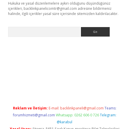
Hukuka ve yasal düzenlemelere aykırı olduğunu düşündüğünüz
içerikleri,
backlinkpanelicomtr@gmail.com
adresine bildirmeniz
halinde, ilgili içerikler yasal süre içerisinde sitemizden kaldırılacaktır.
Arama
xbet yeni giriş adresi
betexper.xyz
Reklam ve İletişim:
E-mail:
backlinkpaneli@gmail.com
Teams:
forumhizmeti@gmail.com
Whatsapp: 0262 606 0 726
Telegram:
@karabul
Yasal Uyarı:
Sitemiz, 5651 Sayılı Kanun gereğince Bilgi Teknolojileri