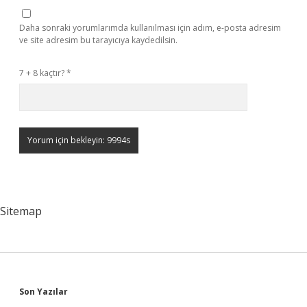
Daha sonraki yorumlarımda kullanılması için adım, e-posta adresim
ve site adresim bu tarayıcıya kaydedilsin.
7 + 8 kaçtır?
*
Sitemap
Sidebar
Son Yazılar