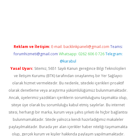
xbet yeni giriş adresi
betexper.xyz
Reklam ve İletişim:
E-mail:
backlinkpaneli@gmail.com
Teams:
forumhizmeti@gmail.com
Whatsapp: 0262 606 0 726
Telegram:
@karabul
Yasal Uyarı:
Sitemiz, 5651 Sayılı Kanun gereğince Bilgi Teknolojileri
ve İletişim Kurumu (BTK) tarafından onaylanmış bir Yer Sağlayıcı
olarak hizmet vermektedir. Bu nedenle, sitedeki içerikleri proaktif
olarak denetleme veya araştırma yükümlülüğümüz bulunmamaktadır.
Ancak, üyelerimiz yazdıkları içeriklerin sorumluluğunu taşımakta olup,
siteye üye olarak bu sorumluluğu kabul etmiş sayılırlar. Bu internet
sitesi, herhangi bir marka, kurum veya şahıs şirketi ile hiçbir bağlantısı
bulunmamaktadır. Sitede yalnızca kendi hazırladığımız makaleler
paylaşılmaktadır. Burada yer alan içerikler haber niteliği taşımamakta
olup, gerçek kurum ve kişiler hakkında paylaşım yapılmamaktadır.