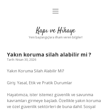
menüyü
Anasayfa
aç
Gizlilik Politikası
Kapı ve Hikaye
Yasal Uyarı
Yeni başlangıçlara ilham veren bilgiler!
Hakkımızda
Yakın koruma silah alabilir mi ?
Tarih: Nisan 30, 2026
Yakın Koruma Silah Alabilir Mi?
Giriş: Yasal, Etik ve Pratik Durumlar
Hayatımıza, ister istemez güvenlik ve savunma
kavramları girmeye başladı. Özellikle yakın koruma
ve özel güvenlik sektörleri de buna dahil. Sosyal