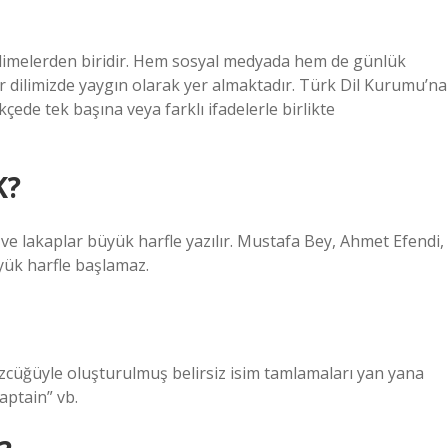
elimelerden biridir. Hem sosyal medyada hem de günlük
dır dilimizde yaygın olarak yer almaktadır. Türk Dil Kurumu’na
çede tek başına veya farklı ifadelerle birlikte
K?
ve lakaplar büyük harfle yazılır. Mustafa Bey, Ahmet Efendi,
yük harfle başlamaz.
özcüğüyle oluşturulmuş belirsiz isim tamlamaları yan yana
captain” vb.