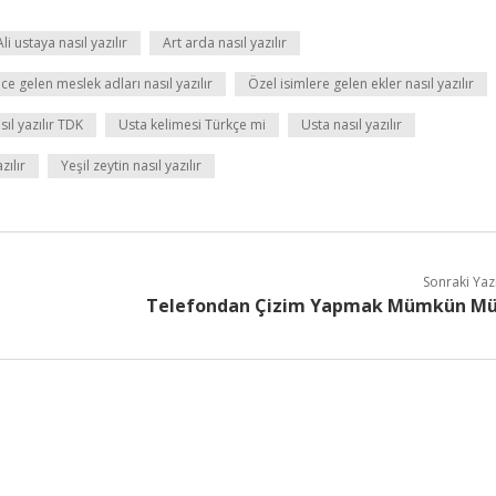
Ali ustaya nasıl yazılır
Art arda nasıl yazılır
e gelen meslek adları nasıl yazılır
Özel isimlere gelen ekler nasıl yazılır
sıl yazılır TDK
Usta kelimesi Türkçe mi
Usta nasıl yazılır
zılır
Yeşil zeytin nasıl yazılır
Sonraki Yaz
Telefondan Çizim Yapmak Mümkün M