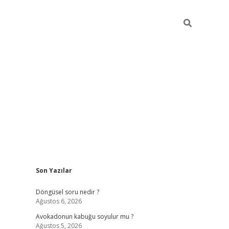
Sidebar
Son Yazılar
elexbet ye
Döngüsel soru nedir ?
Ağustos 6, 2026
Avokadonun kabuğu soyulur mu ?
Ağustos 5, 2026