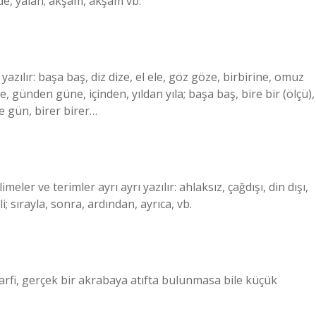
mde, yalan; akşam, akşam vb.
ı yazılır: başa baş, diz dize, el ele, göz göze, birbirine, omuz
 günden güne, içinden, yıldan yıla; başa baş, bire bir (ölçü),
be gün, birer birer…
meler ve terimler ayrı ayrı yazılır: ahlaksız, çağdışı, din dışı,
li; sırayla, sonra, ardından, ayrıca, vb.
harfi, gerçek bir akrabaya atıfta bulunmasa bile küçük