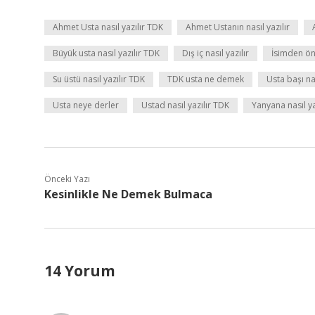
Ahmet Usta nasıl yazılır TDK
Ahmet Ustanın nasıl yazılır
Büyük usta nasıl yazılır TDK
Dış iç nasıl yazılır
İsimden önc
Su üstü nasıl yazılır TDK
TDK usta ne demek
Usta başı na
Usta neye derler
Ustad nasıl yazılır TDK
Yanyana nasıl ya
Önceki Yazı
Kesinlikle Ne Demek Bulmaca
14 Yorum