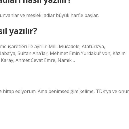
 unvanlar ve mesleki adlar büyük harfle başlar.
ıl yazılır?
e işaretleri ile ayrılır: Milli Mücadele, Atatürk’ya,
Baba’ya, Sultan Ana’lar, Mehmet Emin Yurdakul’ von, Kâzım
it Karay, Ahmet Cevat Emre, Namık…
ye hitap ediyorum. Ama benimsediğim kelime, TDK’ya ve onu