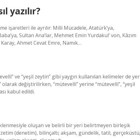
ıl yazılır?
e işaretleri ile ayrılır: Milli Mücadele, Atatürk’ya,
Baba’ya, Sultan Ana’lar, Mehmet Emin Yurdakul’ von, Kâzım
it Karay, Ahmet Cevat Emre, Namık…
elli” ve “yeşil zeytin” gibi yaygın kullanılan kelimeler de yer
larak değiştirilirken, “mütevelli” yerine “mütevelli”, “yeşil
ası kabul edildi.
klenmesiyle oluşan ve belirli bir yeri belirtmeyen birleşik
özetim (denetim), bilinçaltı; akşam, gündelik, tatil, gerçeküstü