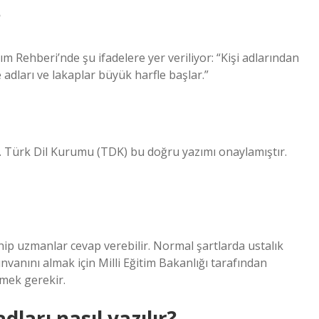
?
m Rehberi’nde şu ifadelere yer veriliyor: “Kişi adlarından
adları ve lakaplar büyük harfle başlar.”
r. Türk Dil Kurumu (TDK) bu doğru yazımı onaylamıştır.
hip uzmanlar cevap verebilir. Normal şartlarda ustalık
nvanını almak için Milli Eğitim Bakanlığı tarafından
mek gerekir.
ları nasıl yazılır?