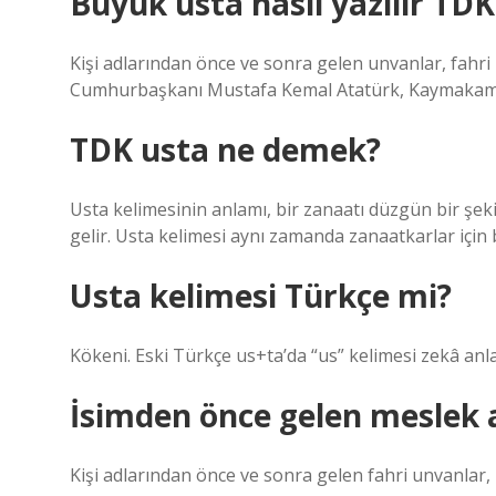
Büyük usta nasıl yazılır TDK
Kişi adlarından önce ve sonra gelen unvanlar, fahri 
Cumhurbaşkanı Mustafa Kemal Atatürk, Kaymakam Er
TDK usta ne demek?
Usta kelimesinin anlamı, bir zanaatı düzgün bir şek
gelir. Usta kelimesi aynı zamanda zanaatkarlar için b
Usta kelimesi Türkçe mi?
Kökeni. Eski Türkçe us+ta’da “us” kelimesi zekâ anla
İsimden önce gelen meslek ad
Kişi adlarından önce ve sonra gelen fahri unvanlar,