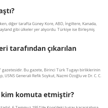
aştı?
ırken, diğer tarafta Güney Kore, ABD, İngiltere, Kanada,
ayland gibi ülkeler yer alıyordu. Türkiye ise Birleşmiş
eri tarafından çıkarılan
gazetesidir. Bu gazete, Birinci Türk Tugayı birliklerinin
p, USNS Generali Refik Soykut, Nazmi Özoğlu ve Dr. C. C.
 kim komuta etmiştir?
rtada), 6 Temmuz 1951’de Kore’deki tugay karargahına