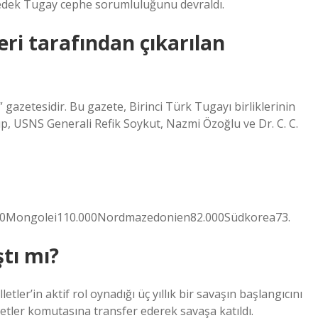
 Yedek Tugay cephe sorumluluğunu devraldı.
eri tarafından çıkarılan
gazetesidir. Bu gazete, Birinci Türk Tugayı birliklerinin
p, USNS Generali Refik Soykut, Nazmi Özoğlu ve Dr. C. C.
00Mongolei110.000Nordmazedonien82.000Südkorea73.
ştı mı?
tler’in aktif rol oynadığı üç yıllık bir savaşın başlangıcını
lletler komutasına transfer ederek savaşa katıldı.