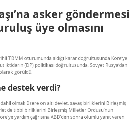
vaşı’na asker göndermes
uruluş üye olmasını
arihli TBMM oturumunda aldığı karar doğrultusunda Kore’ye
t iktidarın (DP) politikası doğrultusunda, Sovyet Rusya’dan
olarak görüldü.
e destek verdi?
ahil olmak üzere on altı devlet, savaş birliklerini Birleşmiş
et de tıbbi birliklerini Birleşmiş Milletler Ordusu’nun
n Kore’ye yardım çağrısına ABD’den sonra olumlu yanıt veren