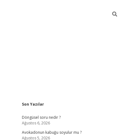
Sidebar
Son Yazılar
elexbet ye
Döngüsel soru nedir ?
Ağustos 6, 2026
Avokadonun kabuğu soyulur mu ?
Ağustos 5, 2026