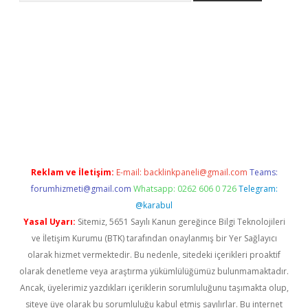
et yeni giriş adresi
betexper.xyz
Reklam ve İletişim:
E-mail:
backlinkpaneli@gmail.com
Teams:
forumhizmeti@gmail.com
Whatsapp: 0262 606 0 726
Telegram:
@karabul
Yasal Uyarı:
Sitemiz, 5651 Sayılı Kanun gereğince Bilgi Teknolojileri
ve İletişim Kurumu (BTK) tarafından onaylanmış bir Yer Sağlayıcı
olarak hizmet vermektedir. Bu nedenle, sitedeki içerikleri proaktif
olarak denetleme veya araştırma yükümlülüğümüz bulunmamaktadır.
Ancak, üyelerimiz yazdıkları içeriklerin sorumluluğunu taşımakta olup,
siteye üye olarak bu sorumluluğu kabul etmiş sayılırlar. Bu internet