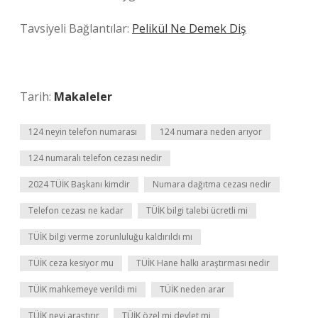
Tavsiyeli Bağlantılar:
Pelikül Ne Demek Diş
Tarih:
Makaleler
124 neyin telefon numarası
124 numara neden arıyor
124 numaralı telefon cezası nedir
2024 TÜİK Başkanı kimdir
Numara dağıtma cezası nedir
Telefon cezası ne kadar
TÜİK bilgi talebi ücretli mi
TÜİK bilgi verme zorunluluğu kaldırıldı mı
TÜİK ceza kesiyor mu
TÜİK Hane halkı araştırması nedir
TÜİK mahkemeye verildi mi
TÜİK neden arar
TÜİK neyi araştırır
TÜİK özel mi devlet mi