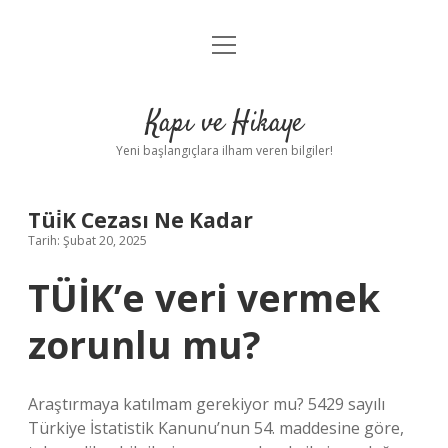
menüyü
Anasayfa
aç
Gizlilik Politikası
Kapı ve Hikaye
Yasal Uyarı
Yeni başlangıçlara ilham veren bilgiler!
Hakkımızda
Tüi̇K Cezası Ne Kadar
Tarih: Şubat 20, 2025
TÜİK’e veri vermek
zorunlu mu?
Araştırmaya katılmam gerekiyor mu? 5429 sayılı
Türkiye İstatistik Kanunu’nun 54. maddesine göre,