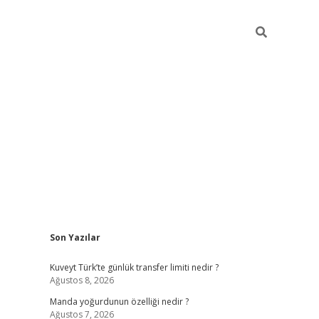
Sidebar
Son Yazılar
elexbet ye
Kuveyt Türk’te günlük transfer limiti nedir ?
Ağustos 8, 2026
Manda yoğurdunun özelliği nedir ?
Ağustos 7, 2026