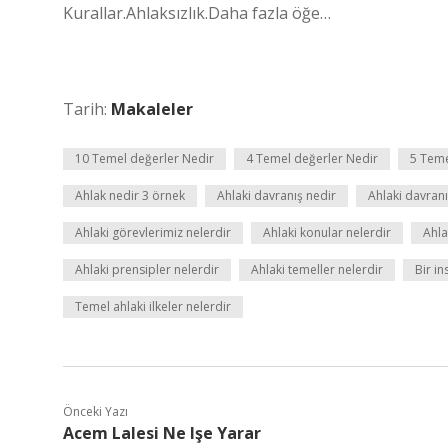
Kurallar.Ahlaksızlık.Daha fazla öğe…
Tarih:
Makaleler
10 Temel değerler Nedir
4 Temel değerler Nedir
5 Teme
Ahlak nedir 3 örnek
Ahlaki davranış nedir
Ahlaki davranı
Ahlaki görevlerimiz nelerdir
Ahlaki konular nelerdir
Ahla
Ahlaki prensipler nelerdir
Ahlaki temeller nelerdir
Bir in
Temel ahlaki ilkeler nelerdir
Önceki Yazı
Acem Lalesi Ne Işe Yarar