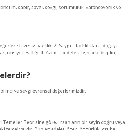
enetim, sabır, saygı, sevgi, sorumluluk, vatanseverlik ve
ğerlere tavizsiz bağlılık. 2- Saygı – farklılıklara, doğaya,
lar, cinsiyet eşitliği. 4- Azim – hedefe ulaşmada disiplin,
elerdir?
 bilinci ve sevgi evrensel değerlerimizdir.
ki Temeller Teorisine göre, insanların bir şeyin doğru veya
aki temel vardır. Bunlar; adalet, özen, özgürlük, gruba