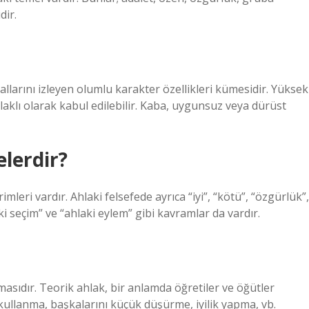
dir.
allarını izleyen olumlu karakter özellikleri kümesidir. Yüksek
hlaklı olarak kabul edilebilir. Kaba, uygunsuz veya dürüst
lerdir?
mleri vardır. Ahlaki felsefede ayrıca “iyi”, “kötü”, “özgürlük”,
ki seçim” ve “ahlaki eylem” gibi kavramlar da vardır.
masıdır. Teorik ahlak, bir anlamda öğretiler ve öğütler
z kullanma, başkalarını küçük düşürme, iyilik yapma, vb.