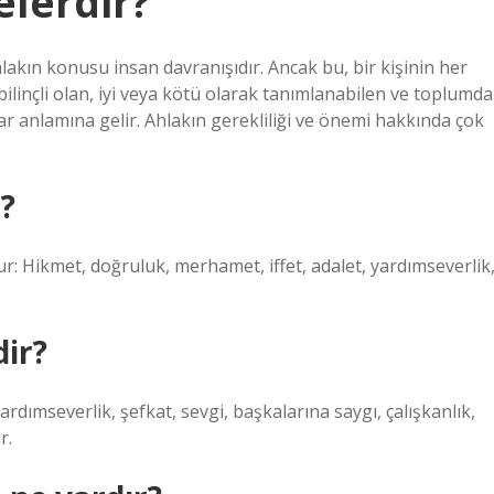
elerdir?
lakın konusu insan davranışıdır. Ancak bu, bir kişinin her
ilinçli olan, iyi veya kötü olarak tanımlanabilen ve toplumda
ar anlamına gelir. Ahlakın gerekliliği ve önemi hakkında çok
r?
: Hikmet, doğruluk, merhamet, iffet, adalet, yardımseverlik
dir?
rdımseverlik, şefkat, sevgi, başkalarına saygı, çalışkanlık,
r.