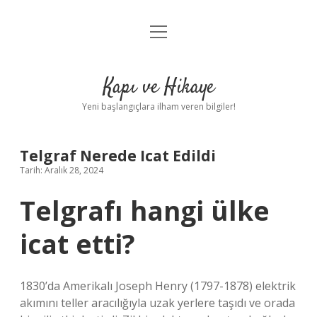
menüyü
Anasayfa
aç
Gizlilik Politikası
Kapı ve Hikaye
Yasal Uyarı
Yeni başlangıçlara ilham veren bilgiler!
Hakkımızda
Telgraf Nerede Icat Edildi
Tarih: Aralık 28, 2024
Telgrafı hangi ülke
icat etti?
1830’da Amerikalı Joseph Henry (1797-1878) elektrik
akımını teller aracılığıyla uzak yerlere taşıdı ve orada