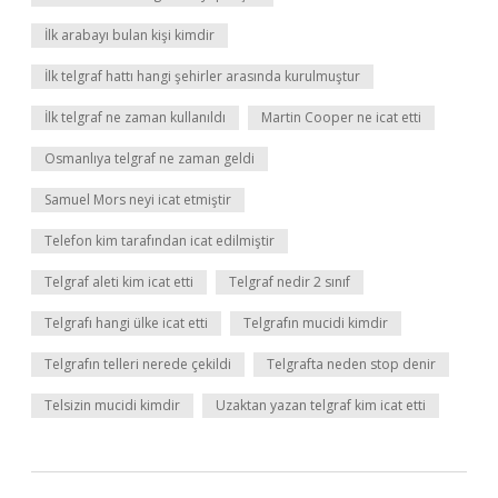
İlk arabayı bulan kişi kimdir
İlk telgraf hattı hangi şehirler arasında kurulmuştur
İlk telgraf ne zaman kullanıldı
Martin Cooper ne icat etti
Osmanlıya telgraf ne zaman geldi
Samuel Mors neyi icat etmiştir
Telefon kim tarafından icat edilmiştir
Telgraf aleti kim icat etti
Telgraf nedir 2 sınıf
Telgrafı hangi ülke icat etti
Telgrafın mucidi kimdir
Telgrafın telleri nerede çekildi
Telgrafta neden stop denir
Telsizin mucidi kimdir
Uzaktan yazan telgraf kim icat etti