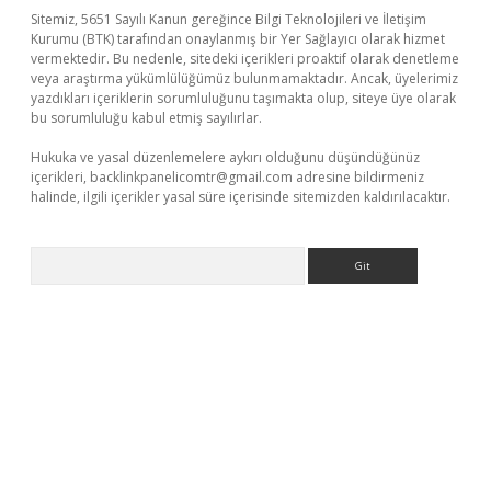
Sitemiz, 5651 Sayılı Kanun gereğince Bilgi Teknolojileri ve İletişim
Kurumu (BTK) tarafından onaylanmış bir Yer Sağlayıcı olarak hizmet
vermektedir. Bu nedenle, sitedeki içerikleri proaktif olarak denetleme
veya araştırma yükümlülüğümüz bulunmamaktadır. Ancak, üyelerimiz
yazdıkları içeriklerin sorumluluğunu taşımakta olup, siteye üye olarak
bu sorumluluğu kabul etmiş sayılırlar.
Hukuka ve yasal düzenlemelere aykırı olduğunu düşündüğünüz
içerikleri,
backlinkpanelicomtr@gmail.com
adresine bildirmeniz
halinde, ilgili içerikler yasal süre içerisinde sitemizden kaldırılacaktır.
Arama
t yeni giriş adresi
betexper.xyz