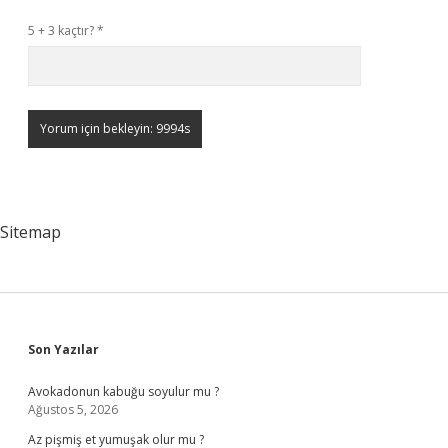
5 + 3 kaçtır?
*
Sitemap
Sidebar
Son Yazılar
Avokadonun kabuğu soyulur mu ?
Ağustos 5, 2026
Az pişmiş et yumuşak olur mu ?