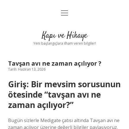
menüyü
Anasayfa
aç
Gizlilik Politikası
Kapı ve Hikaye
Yasal Uyarı
Yeni başlangıçlara ilham veren bilgiler!
Hakkımızda
Tavşan avı ne zaman açılıyor ?
Tarih: Haziran 13, 2026
Giriş: Bir mevsim sorusunun
ötesinde “tavşan avı ne
zaman açılıyor?”
Bugün sizlerle Medigate çatısı altında Tavşan avı ne
zaman açılıyor üzerine değerli bilgiler paylaşıyoruz.