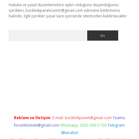
Hukuka ve yasal düzenlemelere aykırı olduğunu düşündüğünüz
içerikleri,
backlinkpanelicomtr@gmail.com
adresine bildirmeniz
halinde, ilgili içerikler yasal süre içerisinde sitemizden kaldırılacaktır.
Arama
xbet yeni giriş adresi
betexper.xyz
Reklam ve İletişim:
E-mail:
backlinkpaneli@gmail.com
Teams:
forumhizmeti@gmail.com
Whatsapp: 0262 606 0 726
Telegram:
@karabul