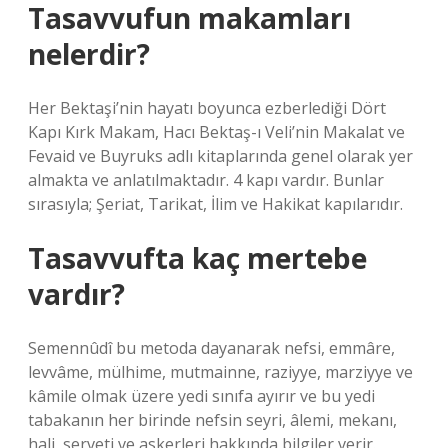
Tasavvufun makamları
nelerdir?
Her Bektaşi’nin hayatı boyunca ezberlediği Dört
Kapı Kırk Makam, Hacı Bektaş-ı Veli’nin Makalat ve
Fevaid ve Buyruks adlı kitaplarında genel olarak yer
almakta ve anlatılmaktadır. 4 kapı vardır. Bunlar
sırasıyla; Şeriat, Tarikat, İlim ve Hakikat kapılarıdır.
Tasavvufta kaç mertebe
vardır?
Semennûdî bu metoda dayanarak nefsi, emmâre,
levvâme, mülhime, mutmainne, raziyye, marziyye ve
kâmile olmak üzere yedi sınıfa ayırır ve bu yedi
tabakanın her birinde nefsin seyri, âlemi, mekanı,
hali, serveti ve askerleri hakkında bilgiler verir.