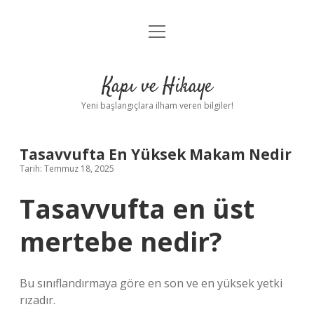
menüyü
Anasayfa
aç
Gizlilik Politikası
Kapı ve Hikaye
Yasal Uyarı
Yeni başlangıçlara ilham veren bilgiler!
Hakkımızda
Tasavvufta En Yüksek Makam Nedir
Tarih: Temmuz 18, 2025
Tasavvufta en üst
mertebe nedir?
Bu sınıflandırmaya göre en son ve en yüksek yetki
rızadır.