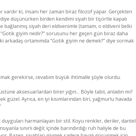
r vardır ki, insanı her zaman biraz filozof yapar. Gerçekten
 diye düşünürken birden kendimi siyah bir tişörtle kapalı
e bağlanmış siyah deri eldivenimle (tamam, o eldiveni belki
, “Gotik giyim nedir?” sorusunu her geçen gün biraz daha
elki arkadaş ortamımda “Gotik giyim ne demek?” diye sormak
olmak gerekirse, cevabım büyük ihtimalle şöyle olurdu:
, üstüne aksesuarlardan birer yığın… Böyle tabii, anladın mı?
ek güzel. Ayrıca, en iyi kısımlarından biri, yağmurlu havada
”
k duyguları harmanlayan bir stil. Koyu renkler, deriler, dantel
anla sınırlı değil; içinde barındırdığı ruh haliyle de bu
yor. Bazen, siyahları giymek sadece havalı görünmek için