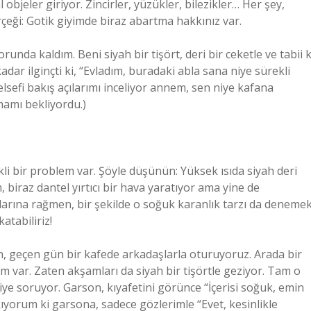
objeler giriyor. Zincirler, yüzükler, bilezikler… Her şey,
rçeği: Gotik giyimde biraz abartma hakkınız var.
da kaldım. Beni siyah bir tişört, deri bir ceketle ve tabii k
dar ilginçti ki, “Evladım, buradaki abla sana niye sürekli
lsefi bakış açılarımı inceliyor annem, sen niye kafana
mamı bekliyordu.)
ürekli bir problem var. Şöyle düşünün: Yüksek ısıda siyah deri
m, biraz dantel yırtıcı bir hava yaratıyor ama yine de
larına rağmen, bir şekilde o soğuk karanlık tarzı da deneme
atabiliriz!
ğin, geçen gün bir kafede arkadaşlarla oturuyoruz. Arada bir
ım var. Zaten akşamları da siyah bir tişörtle geziyor. Tam o
diye soruyor. Garson, kıyafetini görünce “İçerisi soğuk, emin
kıyorum ki garsona, sadece gözlerimle “Evet, kesinlikle