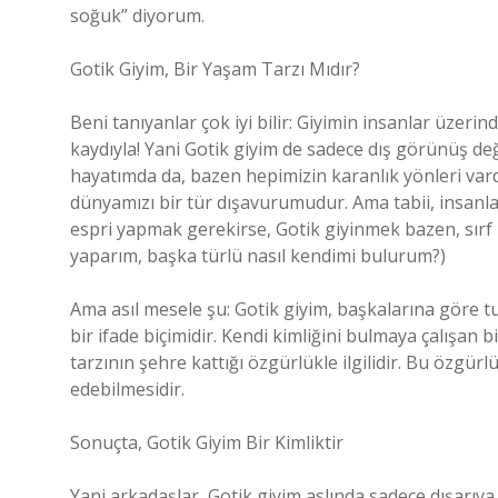
soğuk” diyorum.
Gotik Giyim, Bir Yaşam Tarzı Mıdır?
Beni tanıyanlar çok iyi bilir: Giyimin insanlar üzer
kaydıyla! Yani Gotik giyim de sadece dış görünüş değ
hayatımda da, bazen hepimizin karanlık yönleri vardır
dünyamızı bir tür dışavurumudur. Ama tabii, insanlar
espri yapmak gerekirse, Gotik giyinmek bazen, sırf b
yaparım, başka türlü nasıl kendimi bulurum?)
Ama asıl mesele şu: Gotik giyim, başkalarına göre tuh
bir ifade biçimidir. Kendi kimliğini bulmaya çalışan
tarzının şehre kattığı özgürlükle ilgilidir. Bu özgürl
edebilmesidir.
Sonuçta, Gotik Giyim Bir Kimliktir
Yani arkadaşlar, Gotik giyim aslında sadece dışarıya