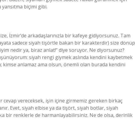
 yansıtma biçimi gibi.
ze, İzmir’de arkadaşlarınızla bir kafeye gidiyorsunuz. Tam
ayata sadece siyah tişörtle bakan bir karakterdir) size dönüp
yim nedir ya, biraz anlat!” diye soruyor. Ne diyorsunuz?
 düşünüyorum: siyah rengi giymek aslında kendini kaybetmek
aşım; kimse anlamaz ama olsun, önemli olan burada kendini
r cevap vereceksek, işin içine girmemiz gereken birkaç
ır. Evet, siyah elbise ya da tişört, siyah botlar, siyah
a bir renklerle de harmanlayabilirsiniz. Ne de olsa, derinlik