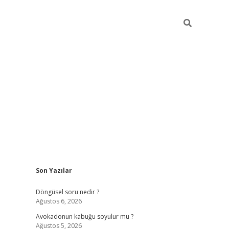
Sidebar
Son Yazılar
elexbet yeni giriş adresi
betexper.xyz
Döngüsel soru nedir ?
Ağustos 6, 2026
Avokadonun kabuğu soyulur mu ?
Ağustos 5, 2026