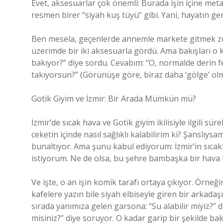
Evet, aksesuarlar çok önemli: Burada işin içine metal 
resmen birer “siyah kuş tüyü” gibi. Yani, hayatın ge
Ben mesela, geçenlerde annemle markete gitmek zorun
üzerimde bir iki aksesuarla gördü. Ama bakışları o ka
bakıyor?” diye sordu. Cevabım: “O, normalde derin fe
takıyorsun?” (Görünüşe göre, biraz daha ‘gölge’ ol
Gotik Giyim ve İzmir: Bir Arada Mümkün mü?
İzmir’de sıcak hava ve Gotik giyim ikilisiyle ilgili s
ceketin içinde nasıl sağlıklı kalabilirim ki? Şanslıysa
bunaltıyor. Ama şunu kabul ediyorum: İzmir’in sıcak
istiyorum. Ne de olsa, bu şehre bambaşka bir hava k
Ve işte, o an işin komik tarafı ortaya çıkıyor. Örne
kafelere yazın bile siyah elbiseyle giren bir arkadaş
sırada yanımıza gelen garsona: “Su alabilir miyiz?” 
misiniz?” diye soruyor. O kadar garip bir şekilde ba