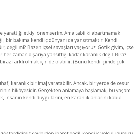
inde yarattığı etkiyi önemserim. Ama tabii ki abartmamak
il; bir bakıma kendi iç dünyanı da yansıtmaktır. Kendi
, değil mi? Bazen içsel savaşları yaşıyoruz. Gotik giyim, içse
 her zaman dışarıya yansıttığı kadar karanlık değil. Biraz
iraz farklı olmak için de olabilir. (Bunu kendi içimde çok
af, karanlık bir imaj yaratabilir. Ancak, bir yerde de cesur
 birinin hikâyesidir. Gerçekten anlamaya başlamak, bu yaşam
ük, insanın kendi duygularını, en karanlık anlarını kabul
 gösterdiğimiz şeylerden ibaret değil. Kendi iç yolculuğumuzu