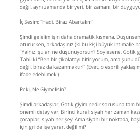
değil, aynı zamanda bir yeri, bir zamanı, bir duyguyu
İç Sesim: “Hadi, Biraz Abartalım”
Şimdi gelelim işin daha dramatik kısmına. Düşünseni
otururken, arkadaşınız (ki bu kişi büyük ihtimalle h
“Yalnız, şu an ne düşünüyorsun? Söylesene, Gotik gi
Tabii ki “Ben bir çikolatayı bitiriyorum, ama şunu
değil, biraz da kazanmaktır!” (Evet, o esprili yakl
ifade edebilmek.)
Peki, Ne Giymelisin?
Şimdi arkadaşlar, Gotik giyim nedir sorusuna tam bi
önemli detay var. Birinci kural: siyah her zaman kazan
çoraplar, siyah her şey! Ama siyahı bir noktada, başk
için gri de işe yarar, değil mi?