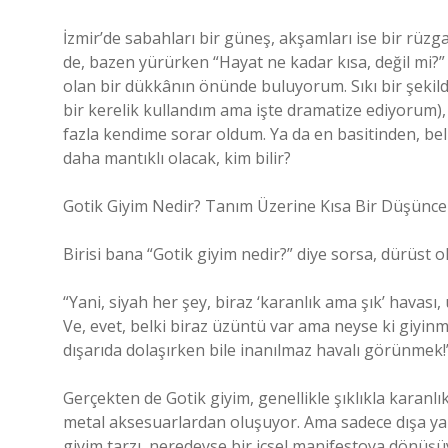
İzmir’de sabahları bir güneş, akşamları ise bir rüzga
de, bazen yürürken “Hayat ne kadar kısa, değil mi?”
olan bir dükkânın önünde buluyorum. Sıkı bir şekild
bir kerelik kullandım ama işte dramatize ediyorum)
fazla kendime sorar oldum. Ya da en basitinden, b
daha mantıklı olacak, kim bilir?
Gotik Giyim Nedir? Tanım Üzerine Kısa Bir Düşünce
Birisi bana “Gotik giyim nedir?” diye sorsa, dürüst 
“Yani, siyah her şey, biraz ‘karanlık ama şık’ havası
Ve, evet, belki biraz üzüntü var ama neyse ki giyinm
dışarıda dolaşırken bile inanılmaz havalı görünmek!
Gerçekten de Gotik giyim, genellikle şıklıkla karanlı
metal aksesuarlardan oluşuyor. Ama sadece dışa yansıy
giyim tarzı, neredeyse bir içsel manifestoya dönüşü