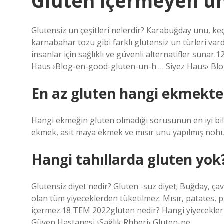
Gluten içermeyen un
Glutensiz un çeşitleri nelerdir? Karabuğday unu, ke
karnabahar tozu gibi farklı glutensiz un türleri vard
insanlar için sağlıklı ve güvenli alternatifler sunar
Haus ›Blog-en-good-gluten-un-h … Siyez Haus› Bl
En az gluten hangi ekmekte
Hangi ekmeğin gluten olmadığı sorusunun en iyi bil
ekmek, asit maya ekmek ve mısır unu yapılmış nohu
Hangi tahıllarda gluten yok
Glutensiz diyet nedir? Gluten -suz diyet; Buğday, ça
olan tüm yiyeceklerden tüketilmez. Mısır, patates, p
içermez.18 TEM 2022gluten nedir? Hangi yiyecekler
Güven Hastanesi ›Sağlık Rhberi› Gluten-ne …