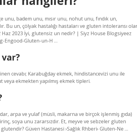
lar hangileri?
çe unu, badem unu, mısır unu, nohut unu, fındık un,
ır. Bu un, çölyak hastalığı hastaları ve gluten intoleransı ola
.12 Haz 2023 İyi, glutensiz un nedir? | Siyz House Blogsiyeez
og-Engood-Gluten-un-H …
 var?
inen cevabı; Karabuğday ekmek, hindistancevizi unu ile
t veya ekmekten yapılmış ekmek tipleri.
?
vdar, arpa ve yulaf (müsli, makarna ve birçok işlenmiş gıda)
irinç, soya unu zararsızdır. Et, meyve ve sebzeler gluten
 glutendir? Güven Hastanesi ›Sağlık Rhberi› Gluten-Ne …