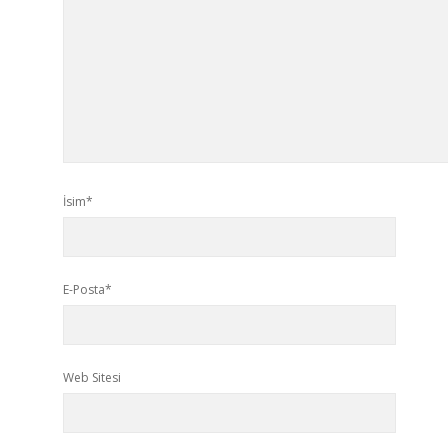
İsim*
E-Posta*
Web Sitesi