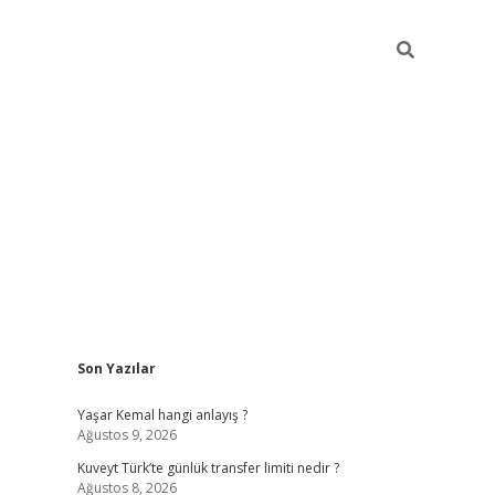
Sidebar
Son Yazılar
elexbet yeni giriş adresi
betexper.xyz
Yaşar Kemal hangi anlayış ?
Ağustos 9, 2026
Kuveyt Türk’te günlük transfer limiti nedir ?
Ağustos 8, 2026