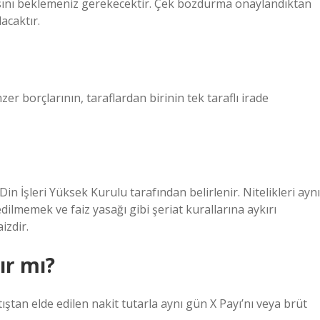
asını beklemeniz gerekecektir. Çek bozdurma onaylandıktan
acaktır.
nzer borçlarının, taraflardan birinin tek taraflı irade
r Din İşleri Yüksek Kurulu tarafından belirlenir. Nitelikleri aynı
edilmemek ve faiz yasağı gibi şeriat kurallarına aykırı
izdir.
ır mı?
tıştan elde edilen nakit tutarla aynı gün X Payı’nı veya brüt