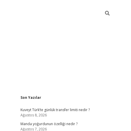
Sidebar
Son Yazılar
elexbet ye
Kuveyt Türk’te günlük transfer limiti nedir ?
Ağustos 8, 2026
Manda yoğurdunun özelliği nedir ?
Ağustos 7, 2026