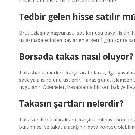
takasa tabi başka bir payı satın alamazsınız.
Tedbir gelen hisse satılır mı
Brüt uzlaşma başvurusu, söz konusu paya ilişkin ihtiy
uzlaşmada edinilen paylar en erken 1 gün sonra satıl
Borsada takas nasıl oluyor?
Takasbank, merkezi karşı taraf olarak, ilgili yasal
satıcıya alıcı rolünü üstlenir. Takas günü, işlemden
uygulanır. Ödemeler, hesaplarda biriken bakiye ile a
Takasın şartları nelerdir?
Takas edilecek alacakların karşılıklı olması, borcun
bulunması ve takas alacağının dava konusu olabilme