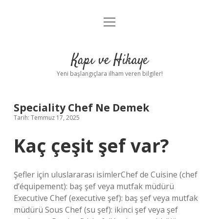
menüyü
Anasayfa
aç
Gizlilik Politikası
Kapı ve Hikaye
Yasal Uyarı
Yeni başlangıçlara ilham veren bilgiler!
Hakkımızda
Speciality Chef Ne Demek
Tarih: Temmuz 17, 2025
Kaç çeşit şef var?
Şefler için uluslararası isimlerChef de Cuisine (chef
d’équipement): baş şef veya mutfak müdürü
Executive Chef (executive şef): baş şef veya mutfak
müdürü Sous Chef (su şef): ikinci şef veya şef