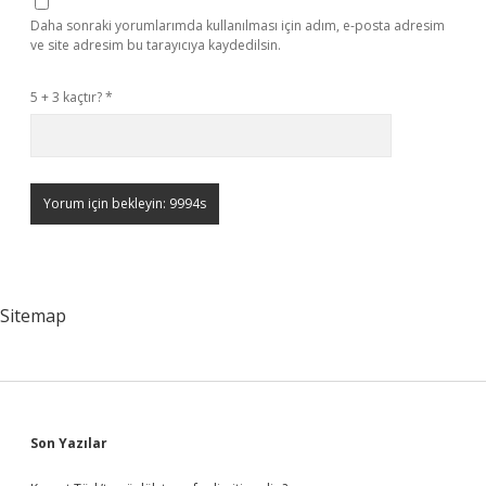
Daha sonraki yorumlarımda kullanılması için adım, e-posta adresim
ve site adresim bu tarayıcıya kaydedilsin.
5 + 3 kaçtır?
*
Sitemap
Sidebar
Son Yazılar