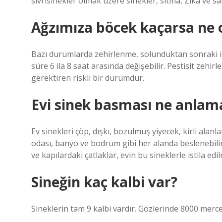
sivrisinekler olmak üzere sinekler, sıtma, Zika ve s
Ağzımıza böcek kaçarsa ne 
Bazı durumlarda zehirlenme, solunduktan sonraki ilk
süre 6 ila 8 saat arasında değişebilir. Pestisit zehir
gerektiren riskli bir durumdur.
Evi sinek basması ne anlama
Ev sinekleri çöp, dışkı, bozulmuş yiyecek, kirli alan
odası, banyo ve bodrum gibi her alanda beslenebilir 
ve kapılardaki çatlaklar, evin bu sineklerle istila edil
Sineğin kaç kalbi var?
Sineklerin tam 9 kalbi vardır. Gözlerinde 8000 merce