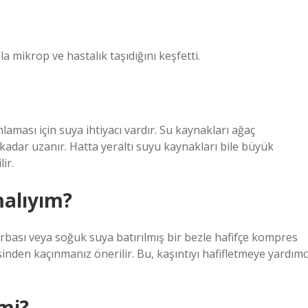
a mikrop ve hastalık taşıdığını keşfetti.
aması için suya ihtiyacı vardır. Su kaynakları ağaç
kadar uzanır. Hatta yeraltı suyu kaynakları bile büyük
ir.
malıyım?
orbası veya soğuk suya batırılmış bir bezle hafifçe kompres
den kaçınmanız önerilir. Bu, kaşıntıyı hafifletmeye yardımc
mi?