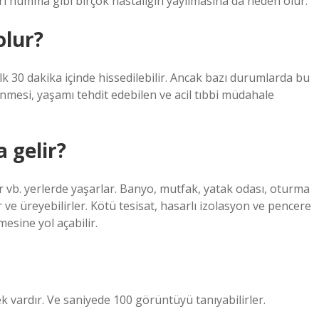
arı humma gibi birçok hastalığın yayılmasına da neden olur.
olur?
 30 dakika içinde hissedilebilir. Ancak bazı durumlarda bu
lenmesi, yaşamı tehdit edebilen ve acil tıbbi müdahale
 gelir?
lar vb. yerlerde yaşarlar. Banyo, mutfak, yatak odası, oturma
ve üreyebilirler. Kötü tesisat, hasarlı izolasyon ve pencere
mesine yol açabilir.
k vardır. Ve saniyede 100 görüntüyü tanıyabilirler.