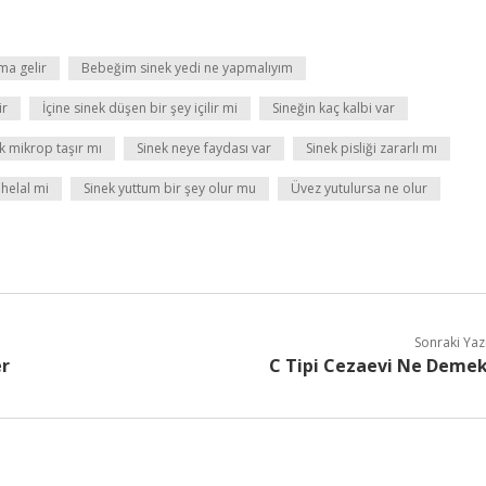
ma gelir
Bebeğim sinek yedi ne yapmalıyım
ir
İçine sinek düşen bir şey içilir mi
Sineğin kaç kalbi var
k mikrop taşır mı
Sinek neye faydası var
Sinek pisliği zararlı mı
helal mi
Sinek yuttum bir şey olur mu
Üvez yutulursa ne olur
Sonraki Yaz
er
C Tipi Cezaevi Ne Deme