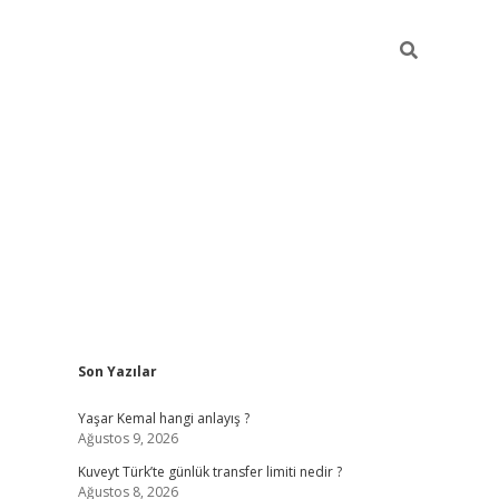
Sidebar
Son Yazılar
elexbet ye
Yaşar Kemal hangi anlayış ?
Ağustos 9, 2026
Kuveyt Türk’te günlük transfer limiti nedir ?
Ağustos 8, 2026