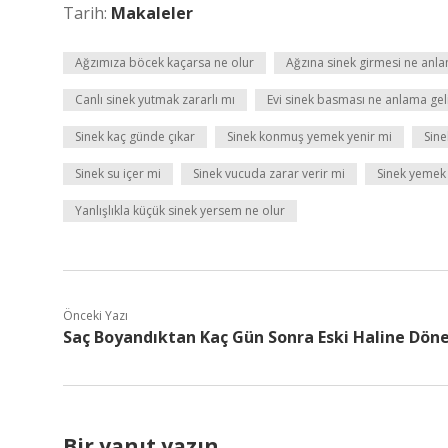
Tarih:
Makaleler
Ağzımıza böcek kaçarsa ne olur
Ağzına sinek girmesi ne anla
Canlı sinek yutmak zararlı mı
Evi sinek basması ne anlama gel
Sinek kaç günde çıkar
Sinek konmuş yemek yenir mi
Sine
Sinek su içer mi
Sinek vucuda zarar verir mi
Sinek yemek 
Yanlışlıkla küçük sinek yersem ne olur
Önceki Yazı
Saç Boyandıktan Kaç Gün Sonra Eski Haline Dön
Bir yanıt yazın