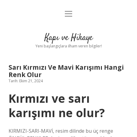
menüyü
Anasayfa
aç
Gizlilik Politikası
Kapı ve Hikaye
Yasal Uyarı
Yeni başlangıçlara ilham veren bilgiler!
Hakkımızda
Sarı Kırmızı Ve Mavi Karışımı Hangi
Renk Olur
Tarih: Ekim 21, 2024
Kırmızı ve sarı
karışımı ne olur?
KIRMIZI-SARI-MAVİ, resim dilinde bu üç renge