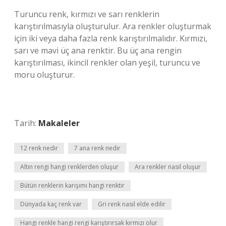
Turuncu renk, kırmızı ve sarı renklerin
karıştırılmasıyla oluşturulur. Ara renkler oluşturmak
için iki veya daha fazla renk karıştırılmalıdır. Kırmızı,
sarı ve mavi üç ana renktir. Bu üç ana rengin
karıştırılması, ikincil renkler olan yeşil, turuncu ve
moru oluşturur.
Tarih:
Makaleler
12 renk nedir
7 ana renk nedir
Altın rengi hangi renklerden oluşur
Ara renkler nasıl oluşur
Bütün renklerin karışımı hangi renktir
Dünyada kaç renk var
Gri renk nasıl elde edilir
Hangi renkle hangi rengi karıştırırsak kırmızı olur