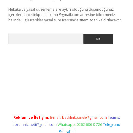
Hukuka ve yasal düzenlemelere aykırı olduğunu düşündüğünüz
içerikleri,
backlinkpanelicomtr@gmail.com
adresine bildirmeniz
halinde, ilgili içerikler yasal süre içerisinde sitemizden kaldırılacaktır.
Arama
xbet yeni giriş adresi
betexper.xyz
Reklam ve İletişim:
E-mail:
backlinkpaneli@gmail.com
Teams:
forumhizmeti@gmail.com
Whatsapp: 0262 606 0 726
Telegram:
@karabul