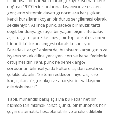
toplumsal bir hareket olarak görüyor. Bu hareketin
doğuşu 1970’lerin sonlarına dayanıyor ve esasen
gençlerin sistemin dayattığı normlara karşı çıkan,
kendi kurallarını koyan bir duruş sergilemesi olarak
şekilleniyor. Aslında punk, sadece bir müzik tarzı
değil, bir dünya görüşü, bir yaşam biçimi. Bu bakış
açısına göre, punk kelimesi, bir toplumsal devrim ve
bir anti-kültürün simgesi olarak kullanılıyor.
Buradaki “argo” anlamı da, bu sistem karşıtlığının ve
isyanın sokak diline yansıyan, sert ve kaba ifadelerle
örtüşmesidir. Yani, punk ne demek argo?
sorusunun bilimsel ya da kültürel açıdan cevabı şu
şekilde olabilir: “Sistemi reddeden, hiyerarşilere
karşı çıkan, özgürlükçü ve anarşist bir yaklaşımın
dile dökülmesi.”
Tabii, mühendis bakış açısıyla bu kadar net bir
biçimde tanımlamak rahat. Çünkü bir mühendis her
şeyin sistematik, hesaplanabilir ve analiz edilebilir