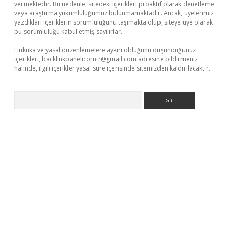
vermektedir. Bu nedenle, sitedeki içerikleri proaktif olarak denetleme
veya araştırma yükümlülüğümüz bulunmamaktadır. Ancak, üyelerimiz
yazdıkları içeriklerin sorumluluğunu taşımakta olup, siteye üye olarak
bu sorumluluğu kabul etmiş sayılırlar.
Hukuka ve yasal düzenlemelere aykırı olduğunu düşündüğünüz
içerikleri,
backlinkpanelicomtr@gmail.com
adresine bildirmeniz
halinde, ilgili içerikler yasal süre içerisinde sitemizden kaldırılacaktır.
Arama
lexbet yeni giriş adresi
betexper.xyz