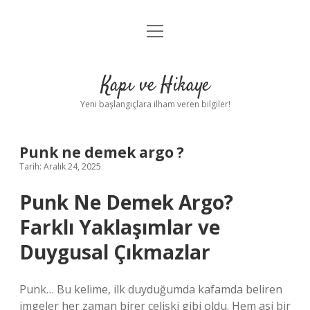
menüyü
Anasayfa
aç
Gizlilik Politikası
Kapı ve Hikaye
Yasal Uyarı
Yeni başlangıçlara ilham veren bilgiler!
Hakkımızda
Punk ne demek argo ?
Tarih: Aralık 24, 2025
Punk Ne Demek Argo?
Farklı Yaklaşımlar ve
Duygusal Çıkmazlar
Punk… Bu kelime, ilk duyduğumda kafamda beliren
imgeler her zaman birer çelişki gibi oldu. Hem asi bir