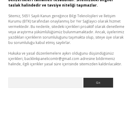
taslak halindedir ve tavsiye niteliği taşımazlar.
Sitemiz, 5651 Sayılı Kanun gereğince Bilgi Teknolojileri ve İletişim
Kurumu (BTK) tarafından onaylanmış bir Yer Sağlayıcı olarak hizmet
vermektedir. Bu nedenle, sitedeki içerikleri proaktif olarak denetleme
veya araştırma yükümlülüğümüz bulunmamaktadır. Ancak, üyelerimiz
yazdıkları içeriklerin sorumluluğunu taşımakta olup, siteye üye olarak
bu sorumluluğu kabul etmiş sayılırlar.
Hukuka ve yasal düzenlemelere aykırı olduğunu düşündüğünüz
içerikleri,
backlinkpanelicomtr@gmail.com
adresine bildirmeniz
halinde, ilgili içerikler yasal süre içerisinde sitemizden kaldırılacaktır.
Arama
bet yeni giriş adresi
betexper.xyz