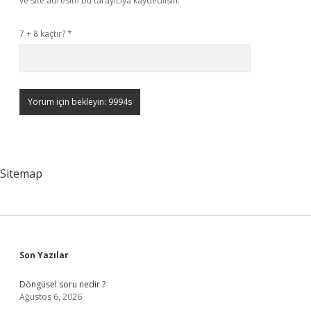
ve site adresim bu tarayıcıya kaydedilsin.
7 + 8 kaçtır?
*
Sitemap
Sidebar
Son Yazılar
Döngüsel soru nedir ?
Ağustos 6, 2026