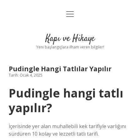
menüyü
Anasayfa
aç
Gizlilik Politikası
Kapı ve Hikaye
Yasal Uyarı
Yeni başlangıçlara ilham veren bilgiler!
Hakkımızda
Pudingle Hangi Tatlılar Yapılır
Tarih: Ocak 4, 2025
Pudingle hangi tatlı
yapılır?
İçerisinde yer alan muhallebili kek tarifiyle varlığını
sürdüren 10 kolay ve lezzetli tatlı tarifi.