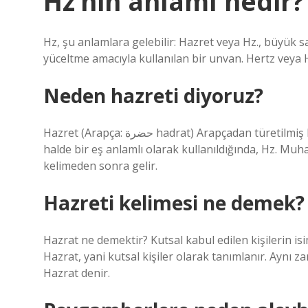
Hz’nin anlamı nedir?
Hz, şu anlamlara gelebilir: Hazret veya Hz., büyük sa
yüceltme amacıyla kullanılan bir unvan. Hertz veya H
Neden hazreti diyoruz?
Hazret (Arapça: حضرة hadrat) Arapçadan türetilmiş bir onursal terimdir. Hadrat’ın tam çevirisi “barış”tır. Tekil
halde bir eş anlamlı olarak kullanıldığında, Hz. M
kelimeden sonra gelir.
Hazreti kelimesi ne demek?
Hazrat ne demektir? Kutsal kabul edilen kişilerin is
Hazrat, yani kutsal kişiler olarak tanımlanır. Aynı z
Hazrat denir.