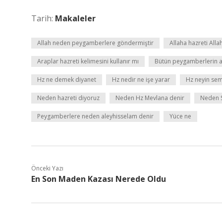
Tarih:
Makaleler
Allah neden peygamberlere göndermiştir
Allaha hazreti Alla
Araplar hazreti kelimesini kullanır mı
Bütün peygamberlerin a
Hz ne demek diyanet
Hz nedir ne işe yarar
Hz neyin se
Neden hazreti diyoruz
Neden Hz Mevlana denir
Neden 
Peygamberlere neden aleyhisselam denir
Yüce ne
Önceki Yazı
En Son Maden Kazası Nerede Oldu