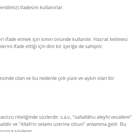
ndimiz) ifadesini kullanırlar.
eri ifade etmek için ismin önünde kullanılır. Hazrat kelimesi
ini ifade ettiği için dini bir içeriğe de sahiptir.
tesinde olan ve bu nedenle çok yüce ve aşkın olan bir
sözü niteliğinde sözlerdir. s.a.v., “sallallâhu aleyhi vesallem”
sonra söylenir.