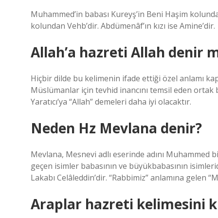
Muhammed’in babası Kureyş’in Beni Haşim kolundan 
kolundan Vehb’dir. Abdümenâf’ın kızı ise Amine’dir.
Allah’a hazreti Allah denir m
Hiçbir dilde bu kelimenin ifade ettiği özel anlamı k
Müslümanlar için tevhid inancını temsil eden ortak 
Yaratıcı’ya “Allah” demeleri daha iyi olacaktır.
Neden Hz Mevlana denir?
Mevlana, Mesnevi adlı eserinde adını Muhammed bi
geçen isimler babasının ve büyükbabasının isimlerid
Lakabı Celâleddin’dir. “Rabbimiz” anlamına gelen “M
Araplar hazreti kelimesini k