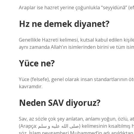
Araplar ise hazret yerine çoğunlukla “seyyidünâ” (efe
Hz ne demek diyanet?
Genellikle Hazreti kelimesi, kutsal kabul edilen kişil
aynı zamanda Allah’ın isimlerinden birini ve tüm isimler
Yüce ne?
Yüce (felsefe), genel olarak insan standartlarının ö
kavramdır.
Neden SAV diyoruz?
Sav, az sözle çok şey anlatan, anlamı yoğun, özlü, ata
(Arapça: صلى الله عليه و سلم) kelimesinin kısaltılmış halidir ve “Allah’ın selamı üzerine olsun” anlamına gelir. Bu
söz, İslam peygamberi Muhammed’in adı anıldıktan 