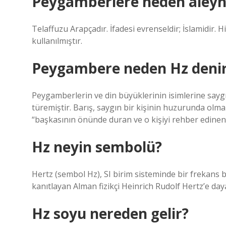
Peygamberlere neden aleyh
Telaffuzu Arapçadır. İfadesi evrenseldir; İslamidir. 
kullanılmıştır.
Peygambere neden Hz deni
Peygamberlerin ve din büyüklerinin isimlerine saygı
türemiştir. Barış, saygın bir kişinin huzurunda olm
“başkasının önünde duran ve o kişiyi rehber edinen 
Hz neyin sembolü?
Hertz (sembol Hz), SI birim sisteminde bir frekans bi
kanıtlayan Alman fizikçi Heinrich Rudolf Hertz’e da
Hz soyu nereden gelir?