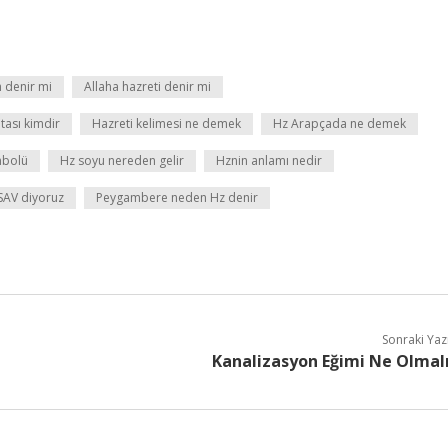
h denir mi
Allaha hazreti denir mi
tası kimdir
Hazreti kelimesi ne demek
Hz Arapçada ne demek
mbolü
Hz soyu nereden gelir
Hznin anlamı nedir
SAV diyoruz
Peygambere neden Hz denir
Sonraki Yaz
Kanalizasyon Eğimi Ne Olmal