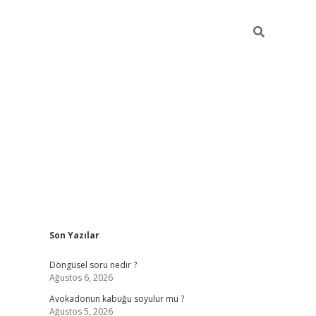
Sidebar
Son Yazılar
elexbet y
Döngüsel soru nedir ?
Ağustos 6, 2026
Avokadonun kabuğu soyulur mu ?
Ağustos 5, 2026