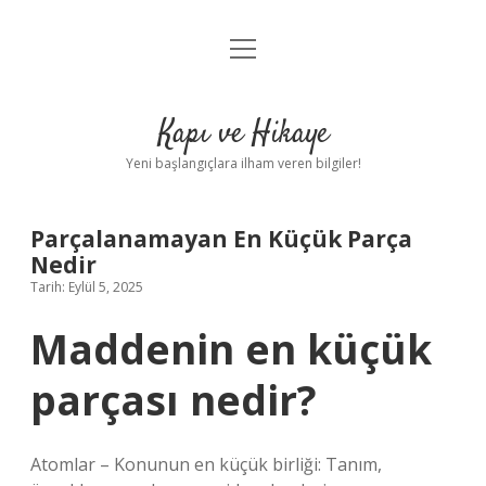
menüyü
Anasayfa
aç
Gizlilik Politikası
Kapı ve Hikaye
Yasal Uyarı
Yeni başlangıçlara ilham veren bilgiler!
Hakkımızda
Parçalanamayan En Küçük Parça
Nedir
Tarih: Eylül 5, 2025
Maddenin en küçük
parçası nedir?
Atomlar – Konunun en küçük birliği: Tanım,