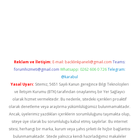
bet yeni giriş adresi
betexper.xyz
Reklam ve İletişim:
E-mail:
backlinkpaneli@gmail.com
Teams:
forumhizmeti@gmail.com
Whatsapp: 0262 606 0 726
Telegram:
@karabul
Yasal Uyarı:
Sitemiz, 5651 Sayılı Kanun gereğince Bilgi Teknolojileri
ve İletişim Kurumu (BTK) tarafından onaylanmış bir Yer Sağlayıcı
olarak hizmet vermektedir. Bu nedenle, sitedeki içerikleri proaktif
olarak denetleme veya araştırma yükümlülüğümüz bulunmamaktadır.
Ancak, üyelerimiz yazdıkları içeriklerin sorumluluğunu taşımakta olup,
siteye üye olarak bu sorumluluğu kabul etmiş sayılırlar. Bu internet
sitesi, herhangi bir marka, kurum veya şahıs şirketi ile hiçbir bağlantısı
bulunmamaktadır. Sitede yalnızca kendi hazırladığımız makaleler