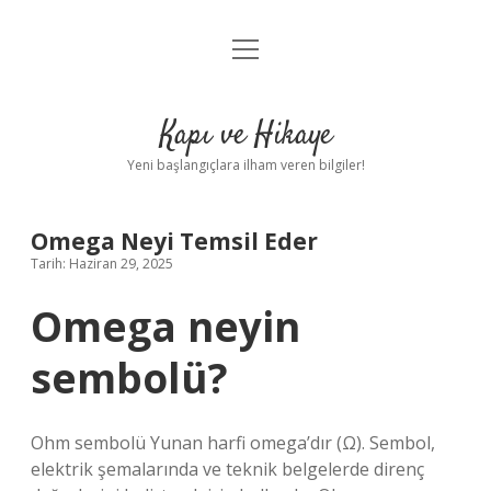
menüyü
Anasayfa
aç
Gizlilik Politikası
Kapı ve Hikaye
Yasal Uyarı
Yeni başlangıçlara ilham veren bilgiler!
Hakkımızda
Omega Neyi Temsil Eder
Tarih: Haziran 29, 2025
Omega neyin
sembolü?
Ohm sembolü Yunan harfi omega’dır (Ω). Sembol,
elektrik şemalarında ve teknik belgelerde direnç