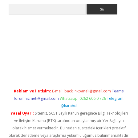
Arama
xbet yeni giriş adresi
betexper.xyz
Reklam ve İletişim:
E-mail:
backlinkpaneli@gmail.com
Teams:
forumhizmeti@gmail.com
Whatsapp: 0262 606 0 726
Telegram:
@karabul
Yasal Uyarı:
Sitemiz, 5651 Sayılı Kanun gereğince Bilgi Teknolojileri
ve İletişim Kurumu (BTK) tarafından onaylanmış bir Yer Sağlayıcı
olarak hizmet vermektedir. Bu nedenle, sitedeki içerikleri proaktif
olarak denetleme veya araştırma yükümlülüğümüz bulunmamaktadır.