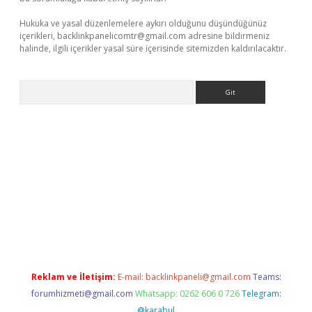
Hukuka ve yasal düzenlemelere aykırı olduğunu düşündüğünüz
içerikleri,
backlinkpanelicomtr@gmail.com
adresine bildirmeniz
halinde, ilgili içerikler yasal süre içerisinde sitemizden kaldırılacaktır.
Arama
et yeni giriş adresi
betexper.xyz
Reklam ve İletişim:
E-mail:
backlinkpaneli@gmail.com
Teams:
forumhizmeti@gmail.com
Whatsapp: 0262 606 0 726
Telegram:
@karabul