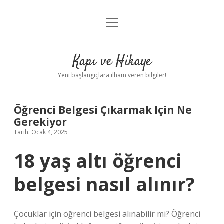
menüyü
Anasayfa
aç
Gizlilik Politikası
Kapı ve Hikaye
Yasal Uyarı
Yeni başlangıçlara ilham veren bilgiler!
Hakkımızda
Öğrenci Belgesi Çıkarmak Için Ne
Gerekiyor
Tarih: Ocak 4, 2025
18 yaş altı öğrenci
belgesi nasıl alınır?
Çocuklar için öğrenci belgesi alınabilir mi? Öğrenci