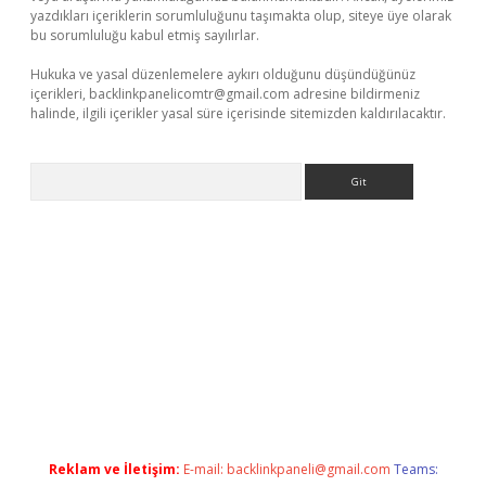
yazdıkları içeriklerin sorumluluğunu taşımakta olup, siteye üye olarak
bu sorumluluğu kabul etmiş sayılırlar.
Hukuka ve yasal düzenlemelere aykırı olduğunu düşündüğünüz
içerikleri,
backlinkpanelicomtr@gmail.com
adresine bildirmeniz
halinde, ilgili içerikler yasal süre içerisinde sitemizden kaldırılacaktır.
Arama
exper.xyz
Reklam ve İletişim:
E-mail:
backlinkpaneli@gmail.com
Teams: