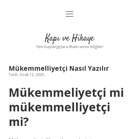
menüyü
Anasayfa
aç
Gizlilik Politikası
Kapı ve Hikaye
Yasal Uyarı
Yeni başlangıçlara ilham veren bilgiler!
Hakkımızda
Mükemmelliyetçi Nasıl Yazılır
Tarih: Ocak 12, 2025
Mükemmeliyetçi mi
mükemmelliyetçi
mi?